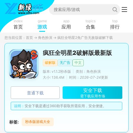
index
game
app
topics
top
首页
游戏
应用
合集
排行
您当前位置：
首页
→
角色扮演
→
疯狂全明星2免广告无敌版破解下载
疯狂全明星2破解版最新版
破解版
无广告
中文
版本: v1.1.2秒杀版
|
类别：角色扮演
大小: 136.4M
|
时间：
2026-07-24
更新
安全下载
普通下载
需下载应用市场
说明：
安全下载是通过360助手获取所需应用，安全便捷。
标签:
秒杀版游戏大全