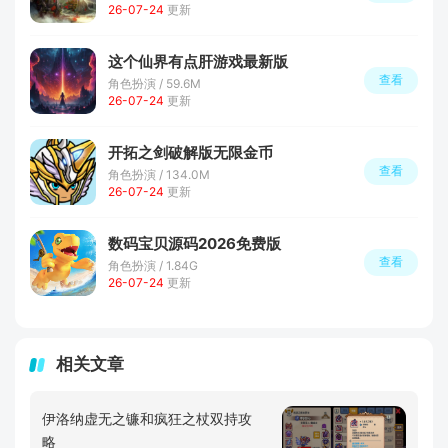
26-07-24
更新
这个仙界有点肝游戏最新版
查看
角色扮演 / 59.6M
26-07-24
更新
开拓之剑破解版无限金币
查看
角色扮演 / 134.0M
26-07-24
更新
数码宝贝源码2026免费版
查看
角色扮演 / 1.84G
26-07-24
更新
相关文章
伊洛纳虚无之镰和疯狂之杖双持攻
略