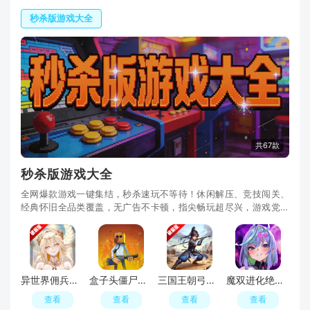
秒杀版游戏大全
共67款
秒杀版游戏大全
全网爆款游戏一键集结，秒杀速玩不等待！休闲解压、竞技闯关、
经典怀旧全品类覆盖，无广告不卡顿，指尖畅玩超尽兴，游戏党私
藏的速玩宝库！
异世界佣兵团养成记内置修改器手机版
盒子头僵尸必须死辅助菜单版
三国王朝弓手内购破解版最新版
魔双进化绝境生存无限经验(DeviDeviSurvivor)
查看
查看
查看
查看