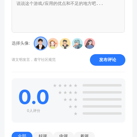
选择头像:
发布评论
请文明发言，遵守社区规范
★
★
★
★
★
0.0
★
★
★
★
★
★
★
★
★
0人评分
★
全部
好评
中评
差评