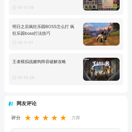
19-11-29
明日之后疯狂乐园BOSS怎么打 疯
狂乐园boss打法技巧
19-11-01
王者模拟战赌狗阵容破解攻略
19-10-29
网友评论
★
★
★
★
★
评分
力荐