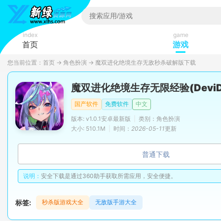
index
game
首页
游戏
您当前位置：
首页
→
角色扮演
→
魔双进化绝境生存无敌秒杀破解版下载
魔双进化绝境生存无限经验(DeviDev
国产软件
免费软件
中文
版本: v1.0.1安卓最新版
|
类别：角色扮演
大小: 510.1M
|
时间：
2026-05-11
更新
普通下载
说明：
安全下载是通过360助手获取所需应用，安全便捷。
标签:
秒杀版游戏大全
无敌版手游大全