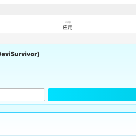
app
应用
iSurvivor)