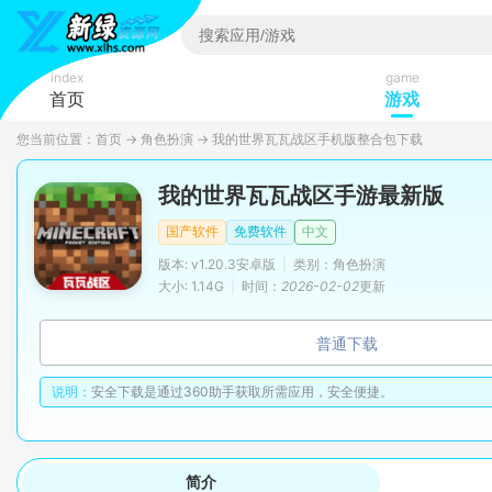
index
game
首页
游戏
您当前位置：
首页
→
角色扮演
→
我的世界瓦瓦战区手机版整合包下载
我的世界瓦瓦战区手游最新版
国产软件
免费软件
中文
版本: v1.20.3安卓版
|
类别：角色扮演
大小: 1.14G
|
时间：
2026-02-02
更新
普通下载
说明：
安全下载是通过360助手获取所需应用，安全便捷。
简介