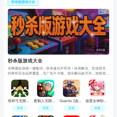
秒杀版游戏大全
共82款
秒杀版游戏大全
全网爆款游戏一键集结，秒杀速玩不等待！休闲解压、竞技闯关、
经典怀旧全品类覆盖，无广告不卡顿，指尖畅玩超尽兴，游戏党私
藏的速玩宝库！
塔和弓无限金币钻石破解版
夜勤人无限金币破解版
Guards 2血盟守卫军2无敌秒杀最新版
放置女神秒杀无敌版破解版
查看
查看
查看
查看