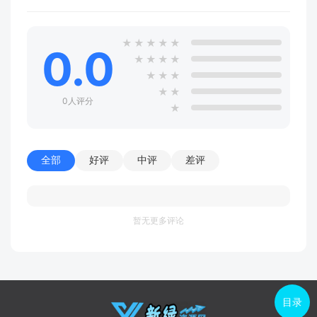
★
★
★
★
★
0.0
★
★
★
★
★
★
★
★
★
0人评分
★
全部
好评
中评
差评
暂无更多评论
目录