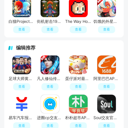
白猫Project内置菜单破解版
街机射击1945无敌秒杀最新版
The Way Home回家的猫内置菜单版
饥饿的外星人内置菜单破解版
查看
查看
查看
查看
编辑推荐
足球大师黄金一代手游
凡人修仙传人界篇手游2026最新版
蛋仔派对最新版
阿里巴巴APP2026官方版
查看
查看
查看
查看
易车汽车报价APP官方正版
进圈cp交友软件手机版
朴朴超市APP最新版本
Soul交友官方APP最新版
查看
查看
查看
查看