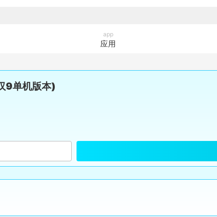
app
应用
流浪汉9单机版本)