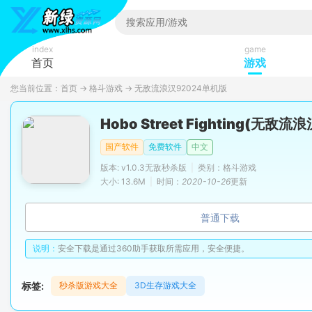
index
game
首页
游戏
您当前位置：
首页
→
格斗游戏
→
无敌流浪汉92024单机版
Hobo Street Fighting(无敌
国产软件
免费软件
中文
版本: v1.0.3无敌秒杀版
|
类别：格斗游戏
大小: 13.6M
|
时间：
2020-10-26
更新
普通下载
说明：
安全下载是通过360助手获取所需应用，安全便捷。
标签:
秒杀版游戏大全
3D生存游戏大全