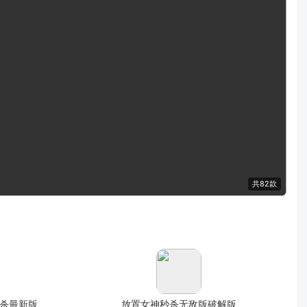
共82款
秒杀最新版
放置女神秒杀无敌版破解版