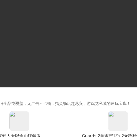
旧全品类覆盖，无广告不卡顿，指尖畅玩超尽兴，游戏党私藏的速玩宝库！
夜勤人无限金币破解版
Guards 2血盟守卫军2无敌