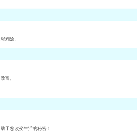
一塌糊涂。
家致富。
有助于您改变生活的秘密！