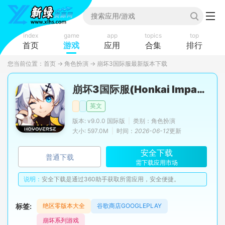
index
game
app
topics
top
首页
游戏
应用
合集
排行
您当前位置：
首页
→
角色扮演
→
崩坏3国际服最新版本下载
崩坏3国际服(Honkai Impact 3rd)
英文
版本: v9.0.0 国际版
|
类别：角色扮演
大小: 597.0M
|
时间：
2026-06-12
更新
安全下载
普通下载
需下载应用市场
说明：
安全下载是通过360助手获取所需应用，安全便捷。
标签:
绝区零版本大全
谷歌商店GOOGLEPLAY
崩坏系列游戏