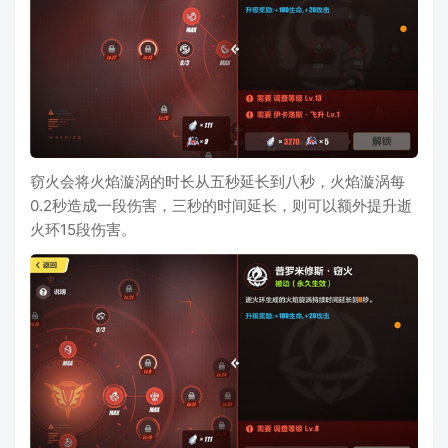
窃火会将火焰漩涡的时长从五秒延长到八秒，火焰漩涡每
0.2秒造成一段伤害，三秒的时间延长，则可以额外提升逝
火环15段伤害。