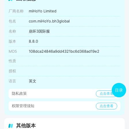
厂商名称
miHoYo Limited
包名
com.miHoYo.bh3global
名称
崩坏3国际服
版本
8.8.0
MD5
108dca24846a9dd4321bc6d368ad19e2
性质
授权
语言
英文
目录
隐私政策
点击查看
权限管理须知
点击查看
其他版本