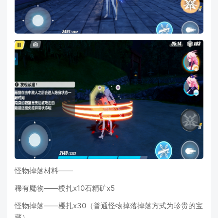
怪物掉落材料——
稀有魔物——樱扎x10石精矿x5
怪物掉落——樱扎x30（普通怪物掉落掉落方式为珍贵的宝
藏）