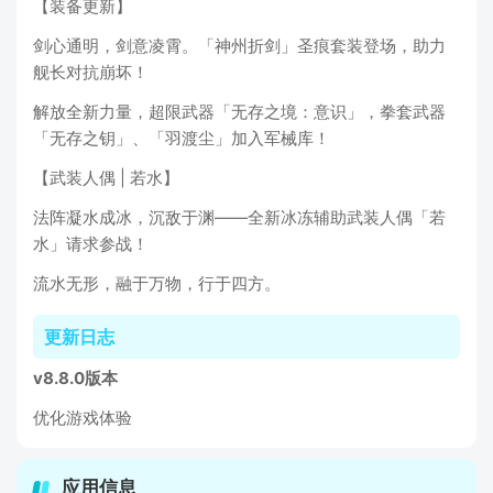
【装备更新】
剑心通明，剑意凌霄。「神州折剑」圣痕套装登场，助力
舰长对抗崩坏！
解放全新力量，超限武器「无存之境：意识」，拳套武器
「无存之钥」、「羽渡尘」加入军械库！
【武装人偶 | 若水】
法阵凝水成冰，沉敌于渊——全新冰冻辅助武装人偶「若
水」请求参战！
流水无形，融于万物，行于四方。
更新日志
v8.8.0版本
优化游戏体验
应用信息