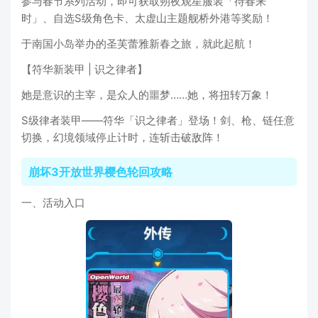
参与春节系列活动，即可获取朔夜观星服装「待春来
时」、自选S级角色卡、太虚山主题舰桥外港等奖励！
于南国小岛举办的圣芙蕾雅新春之旅，就此起航！
【符华新装甲 | 识之律者】
她是意识的主宰，是众人的噩梦……她，将扭转万象！
S级律者装甲——符华「识之律者」登场！剑、枪、链任意
切换，幻境领域停止计时，连斩击破敌阵！
崩坏3开放世界樱色轮回攻略
一、活动入口