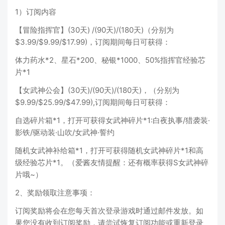
1）订阅内容
【冒险指挥官】(30天) /(90天)/(180天)（分别为
$3.99/$9.99/$17.99)，订阅期间每日可获得：
体力药水*2、星石*200、秘银*1000、50%指挥官经验芯
片*1
【女武神公会】(30天)/(90天)/(180天)，（分别为
$9.99/$25.99/$47.99),订阅期间每日可获得：
自选碎片箱*1，打开可获得女武神碎片*1:白夜执事/猎袭装·
影铁/驱动装·山吹/女武神·誓约
随机女武神补给箱*1，打开可获得随机女武神碎片*1和高
级经验芯片*1。（爱酱友情提醒：还有概率获得S女武神碎
片哦~）
2、奖励领取注意事项：
订阅奖励将会在您每天首次登录游戏时通过邮件发放。如
果您没有收到订阅奖励，请尝试恢复订阅功能或重新登录