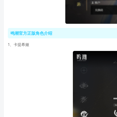
鸣潮官方正版角色介绍
1、卡提希娅