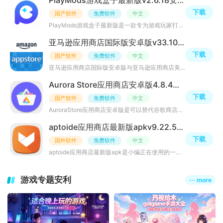
PlayMods游戏盒子最新版v2.6.18安卓版
下载
国产软件
免费软件
中文
PlayMods游戏盒子最新版是一款专为游戏玩家打造的综合性游戏平台，提供丰富的游戏资源、便捷的游戏管理功能
亚马逊应用商店国际版安卓版v33.10.1.0.210516.0_801880010中文版
下载
国产软件
免费软件
中文
亚马逊应用商店国际版安卓版与亚马逊应用商店美国版功能一样，本次小编提供的是中文汉化版，保留国外应用同
Aurora Store应用商店安卓版4.8.4最新版
下载
国产软件
免费软件
中文
AuroraStore应用商店安卓版是可以替代谷歌商店的AuroraStore应用商店软件，界面风格相当清爽，内置各种无广
aptoide应用商店最新版apkv9.22.5.3华为可用版
下载
国外软件
免费软件
中文
aptoide应用商店最新版apk是小编正在使用的一款谷歌商店免登录破解应用，APP无需安装任何谷歌框架、无需任何
游戏专题安利
··· more