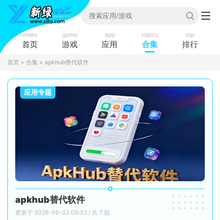
index
game
app
topics
top
首页
游戏
应用
合集
排行
首页
>
合集
> apkhub替代软件
应用专题
apkhub替代软件
更新于 2026-06-02 09:32 / 共
7
款