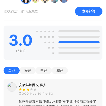
发布评论
请文明发言，遵守社区规范
★
★
★
★
★
3.0
★
★
★
★
★
★
★
★
★
1人评分
★
全部
好评
中评
差评
安徽蚌埠网友 客人
IQOO_Neo_10_Pro_5G
这软件是真不错 下载apk特别方便 比谷歌商店强多了