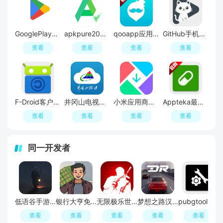
GooglePlay商店手机版app
apkpure2026最新版本
qooapp应用商店官方正版
GitHub手机版(玩家自制)
查看
查看
查看
查看
​F-Droid客户端APP手机版(fdroidclient)
井冈山电视台井冈山融媒
小米应用商店国际版
Appteka最新版2026官方正版
查看
查看
查看
查看
同一开发者
低语谷手游官方最新版
银行大亨免广告最新版本
无限极乐世界手游
梦想之路汉化版无限金币版
pubgtool画质助手120帧免费版
查看
查看
查看
查看
查看