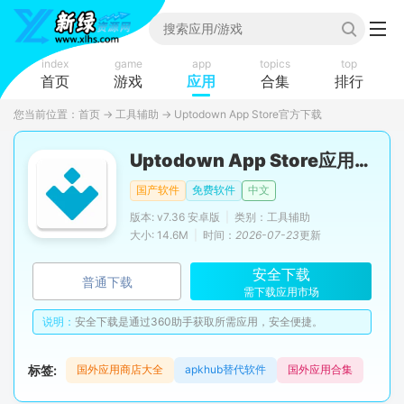
index
game
app
topics
top
首页
游戏
应用
合集
排行
您当前位置：
首页
→
工具辅助
→
Uptodown App Store官方下载
Uptodown App Store应用商店官方最新版
国产软件
免费软件
中文
版本: v7.36 安卓版
|
类别：工具辅助
大小: 14.6M
|
时间：
2026-07-23
更新
安全下载
普通下载
需下载应用市场
说明：
安全下载是通过360助手获取所需应用，安全便捷。
标签:
国外应用商店大全
apkhub替代软件
国外应用合集