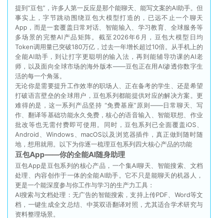
提到“豆包”，许多人第一反应是那个能聊天、能写文案的AI助手。但
事实上，字节跳动围绕豆包大模型打造的，已远不止一个聊天
App，而是一套覆盖日常对话、智能输入、学习教育、全球服务等
多场景的完整AI产品矩阵。截至2026年6月，豆包大模型日均
Token调用量已突破180万亿，过去一年增长超过10倍。从手机上的
全能AI助手，到让打字更聪明的输入法，再到能辅导功课的AI老
师，以及面向全球市场的海外版本——豆包正在用AI渗透你数字生
活的每一个角落。
无论你是需要提升工作效率的职场人、正在备考的学生、还是希望
打破语言壁垒的全球用户，豆包系列都能提供对应的解决方案。更
难得的是，这一系列产品坚持 “免费基座”原则——日常聊天、写
作、翻译等基础功能永久免费，核心的语音输入、智能联想、作业
批改等也无需付费即可使用。同时，豆包系列已全面覆盖iOS、
Android、Windows、macOS以及浏览器插件，真正做到随时随
地，想用就用。以下为你逐一梳理豆包系列四大核心产品的功能
豆包App——你的全能AI随身助理
豆包App是豆包系列的核心产品，一个集AI聊天、智能搜索、文档
处理、内容创作于一体的全能AI助手。它不只是能聊天的机器人，
更是一个能深度参与你工作与学习的生产力工具：
AI搜索与文档处理：无广告的智能搜索，支持上传PDF、Word等文
档，一键生成全文总结、中英双语翻译对照，尤其适合学术研究与
资料整理场景。