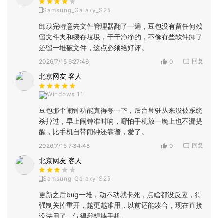
Samsung_Galaxy_S25
卸载完特意去文件管理器翻了一遍，豆包没有留任何残
留文件夹和缓存垃圾，干干净净的，不像有些软件卸了
还留一堆破文件，这点必须给好评。
回复
2026/7/15 6:27:46
0
北京网友 客人
Windows 11
豆包那个闹钟功能真得夸一下，后台常驻从来没被系统
杀掉过，早上闹钟准时响，哪怕手机放一晚上也不漏提
醒，比手机自带闹钟还靠谱，爱了。
回复
2026/7/15 7:34:48
0
北京网友 客人
Samsung_Galaxy_S25
更新之后bug一堆，动不动就卡死，点啥都没反应，得
强制关掉重开，越更越难用，以前还能凑合，现在直接
没法用了，气得我想摔手机。