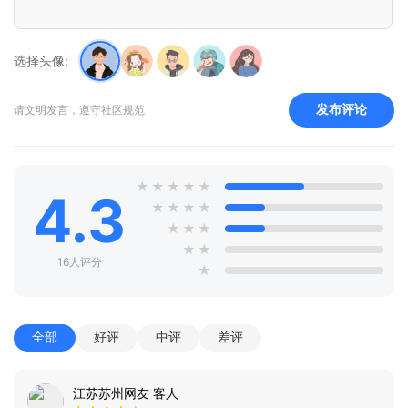
选择头像:
发布评论
请文明发言，遵守社区规范
★
★
★
★
★
4.3
★
★
★
★
★
★
★
★
★
16人评分
★
全部
好评
中评
差评
江苏苏州网友 客人