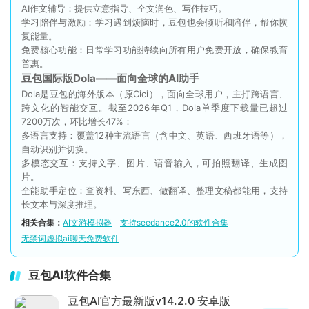
AI作文辅导：提供立意指导、全文润色、写作技巧。
学习陪伴与激励：学习遇到烦恼时，豆包也会倾听和陪伴，帮你恢
复能量。
免费核心功能：日常学习功能持续向所有用户免费开放，确保教育
普惠。
豆包国际版Dola——面向全球的AI助手
Dola是豆包的海外版本（原Cici），面向全球用户，主打跨语言、
跨文化的智能交互。截至2026年Q1，Dola单季度下载量已超过
7200万次，环比增长47%：
多语言支持：覆盖12种主流语言（含中文、英语、西班牙语等），
自动识别并切换。
多模态交互：支持文字、图片、语音输入，可拍照翻译、生成图
片。
全能助手定位：查资料、写东西、做翻译、整理文稿都能用，支持
长文本与深度推理。
相关合集：
AI文游模拟器
支持seedance2.0的软件合集
无禁词虚拟ai聊天免费软件
豆包AI软件合集
豆包AI官方最新版v14.2.0 安卓版