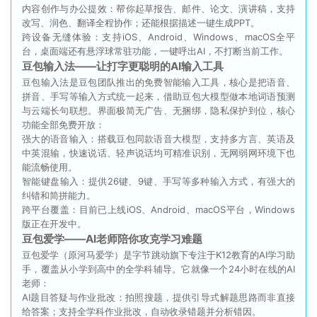
内容创作与办公提效：帮你起草报告、邮件、论文、演讲稿，支持
改写、润色、翻译全程协作；还能根据描述一键生成PPT。
跨设备无缝体验：支持iOS、Android、Windows、macOS全平
台，桌面端还有悬浮球常驻功能，一键呼出AI，不打断当前工作。
豆包输入法——让打字更聪明的AI输入工具
豆包输入法是豆包团队推出的免费智能输入工具，核心是把语音、
拼音、手写等输入方式统一起来，借助豆包大模型做本地词语预测
与云端长句联想。界面极简无广告、无捆绑，隐私保护到位，核心
功能全部免费开放：
强大的语音输入：搭载豆包同款语音大模型，支持多方言、英语及
中英混输，快速说话、轻声说话均可精准识别，无网弱网环境下也
能流畅使用。
智能键盘输入：提供26键、9键、手写等多种输入方式，有强大的
纠错和简拼能力。
跨平台覆盖：目前已上线iOS、Android、macOS平台，Windows
版正在开发中。
豆包爱学——AI老师陪你攻克学习难题
豆包爱学（原河马爱学）是字节跳动旗下专注于K12教育的AI学习助
手，覆盖从小学到高中的全学科辅导。它就像一个24小时在线的AI
老师：
AI题目答疑与作业批改：拍照搜题，提供引导式解题思路而非直接
给答案；支持全学科作业批改，自动收录错题并分析错因。