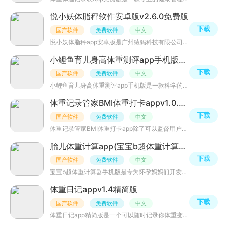
悦小妖体脂秤软件安卓版v2.6.0免费版
下载
国产软件
免费软件
中文
悦小妖体脂秤app安卓版是广州猿犸科技有限公司开发的悦小妖体脂秤软件，与悦小妖智能体脂秤连用，精准记录你
小鲤鱼育儿身高体重测评app手机版v6.7.1官方版
下载
国产软件
免费软件
中文
小鲤鱼育儿身高体重测评app手机版是一款科学的育儿软件，专为婴幼儿宝宝打造的身高体重记录评测软件，在这里
体重记录管家BMI体重打卡appv1.0.4安卓版
下载
国产软件
免费软件
中文
体重记录管家BMI体重打卡app除了可以监督用户每天进行打卡以外，还会帮助用户计算出身体的BMI值，同时又可以
胎儿体重计算app(宝宝b超体重计算器手机版)v1.0胎儿体重计算
下载
国产软件
免费软件
中文
宝宝b超体重计算器手机版是专为怀孕妈妈们开发的一款胎儿体重计算软件，宝宝b超体重计算器能够帮助准妈妈快
体重日记appv1.4精简版
下载
国产软件
免费软件
中文
体重日记app精简版是一个可以随时记录你体重变化的应用，体重日记app精简版通过图表数据来表现你的体重变化