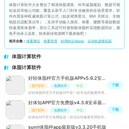
体脂计算软件大全整合了精准体脂测算、科学减脂规划、数据可视
化追踪等核心功能，覆盖从新手入门到专业健身的全场景需求。软
件内置多种权威体脂计算公式（如皮褶厚度法、BMI 关联法、生物
电阻抗适配算法等），支持手动输入身高、体重、腰围等基础数据
快速测算体脂率，部分工具还可对接智能体脂秤实现数据同步，避
免手动录入误差，快来新绿资源网下载体验吧！
相关合集：
体重测试
体重管理
好用的运动app
运动轨迹模拟器
体脂计算软件
体脂计算软件
好轻体脂秤官方手机版APPv5.6.2安卓最新版
下载
国产软件
免费软件
中文
好轻体脂秤官方手机版APP是一款专业的健康管理应用，旨在帮助用户轻松实现科学健康的减肥目标。通过个性化的
好体知APP官方免费版v4.3.8安卓最新版
下载
国产软件
免费软件
中文
好体知APP官方免费版是一款综合性健康管理软件，旨在为不同年龄和需求的用户提供全面的体重管理、智能运动指
sunri体脂秤app最新版v3.3.20手机版