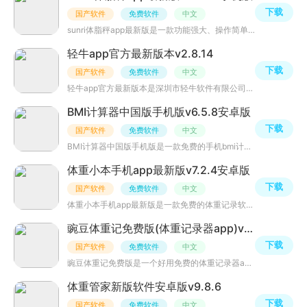
下载
国产软件
免费软件
中文
sunri体脂秤app最新版是一款功能强大、操作简单的运动健康管理软件，它提供了全面的运动数据记录和健康分析
轻牛app官方最新版本v2.8.14
下载
国产软件
免费软件
中文
轻牛app官方最新版本是深圳市轻牛软件有限公司开发的健康测量设备app，用户可快速连接云康宝体脂秤等智能设
BMI计算器中国版手机版v6.5.8安卓版
下载
国产软件
免费软件
中文
BMI计算器中国版手机版是一款免费的手机bmi计算器，支持中国标准、国际标准等多个bmi标准值计算，能够根据你
体重小本手机app最新版v7.2.4安卓版
下载
国产软件
免费软件
中文
体重小本手机app最新版是一款免费的体重记录软件，无广告，不收费，界面简洁干净，能够详细记录体重、早餐、
豌豆体重记免费版(体重记录器app)v4.9.3
下载
国产软件
免费软件
中文
豌豆体重记免费版是一个好用免费的体重记录器app，能够根据你的体重、身高、年龄、目标等设置专属的减肥计划
体重管家新版软件安卓版v9.8.6
下载
国产软件
免费软件
中文