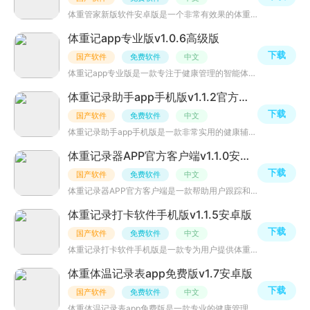
体重管家新版软件安卓版是一个非常有效果的体重管理软件，能够根据你的个人身体状态提供个性化的体重智能管
体重记app专业版v1.0.6高级版
下载
国产软件
免费软件
中文
体重记app专业版是一款专注于健康管理的智能体重追踪工具，通过科学的数据分析与可视化呈现，帮助用户精准掌
体重记录助手app手机版v1.1.2官方安卓版
下载
国产软件
免费软件
中文
体重记录助手app手机版是一款非常实用的健康辅助软件，其个性化设置、数据分析功能、简单易用等优势，让用户
体重记录器APP官方客户端v1.1.0安卓最新版
下载
国产软件
免费软件
中文
体重记录器APP官方客户端是一款帮助用户跟踪和管理体重变化的应用程序。通过记录每日的体重数据，用户可以清
体重记录打卡软件手机版v1.1.5安卓版
下载
国产软件
免费软件
中文
体重记录打卡软件手机版是一款专为用户提供体重管理和记录的软件，用户可以通过该软件记录每天的体重数据，
体重体温记录表app免费版v1.7安卓版
下载
国产软件
免费软件
中文
体重体温记录表app免费版是一款专业的健康管理软件，软件提供了方便快捷的记录体重和体温的功能，帮助用户监