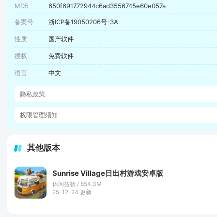
MD5
650f691772944c6ad3556745e60e057a
备案号
浙ICP备19050206号-3A
性质
国产软件
授权
免费软件
语言
中文
隐私政策
权限管理须知
其他版本
Sunrise Village日出村游戏安卓版
休闲益智 / 854.3M
25-12-24 更新