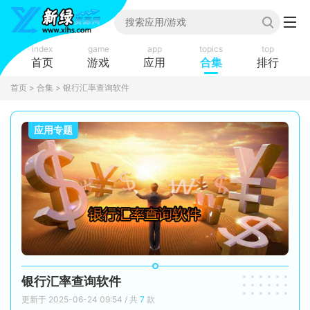
index
game
app
topics
top
首页
游戏
应用
合集
排行
首页
>
合集
> 银行汇率查询软件
应用专题
银行汇率查询软件
更新于 2025-06-24 09:54 / 共
7
款