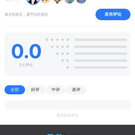
发布评论
请文明发言，遵守社区规范
★
★
★
★
★
0.0
★
★
★
★
★
★
★
★
★
0人评分
★
全部
好评
中评
差评
暂无更多评论