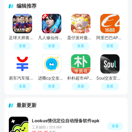
编辑推荐
足球大师黄金一代手游
凡人修仙传人界篇手游2026最新版
蛋仔派对最新版
阿里巴巴APP2026官方版
查看
查看
查看
查看
易车汽车报价APP官方正版
进圈cp交友软件手机版
朴朴超市APP最新版本
Soul交友官方APP最新版
查看
查看
查看
查看
最新更新
Lookus情侣定位自动报备软件apk
查看
工具辅助 / 205.6M