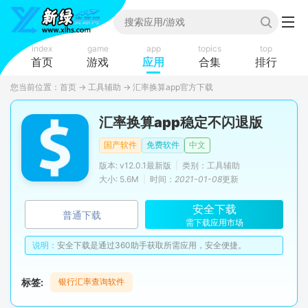
index
game
app
topics
top
首页
游戏
应用
合集
排行
您当前位置：
首页
→
工具辅助
→
汇率换算app官方下载
汇率换算app稳定不闪退版
国产软件
免费软件
中文
版本: v12.0.1最新版
|
类别：工具辅助
大小: 5.6M
|
时间：
2021-01-08
更新
安全下载
普通下载
需下载应用市场
说明：
安全下载是通过360助手获取所需应用，安全便捷。
标签:
银行汇率查询软件