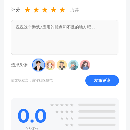
★
★
★
★
★
评分
力荐
选择头像:
发布评论
请文明发言，遵守社区规范
★
★
★
★
★
0.0
★
★
★
★
★
★
★
★
★
0人评分