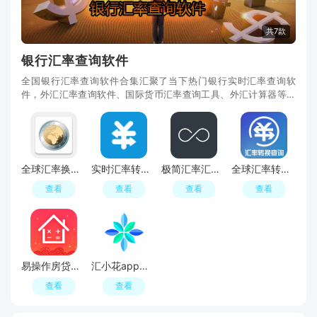
共7款
银行汇率查询软件
全国银行汇率查询软件合集汇聚了当下热门银行实时汇率查询软
件，外汇汇率查询软件、国际货币汇率查询工具、外汇计算器等工
具，真要说银行汇率查询软件哪个好，其实各种汇率计算器、支付
宝、微信都有汇率查询功能，而且还是同步更新的！
全球汇率换算计算器手机版客户端
实时汇率转换计算器(汇率换算)
极简汇率汇率转换器app安卓无广告版
全球汇率转换查询app最新版
查看
查看
查看
查看
易操作房贷计算器2025app最新版本
汇小花app汇率查询软件最新版
查看
查看