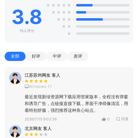
★
★
★
★
★
3.8
★
★
★
★
★
★
★
★
★
16人评分
★
全部
好评
中评
差评
江苏苏州网友 客人
Windows 11
最近发现新绿资源网下载应用管家版本，全程没有弹窗
和诱导广告，点链接直接下载，界面干净得像清流，用
着特别舒服，强烈推荐这种良心站点。
回复
2026/7/15 9:03:36
0
北京网友 客人