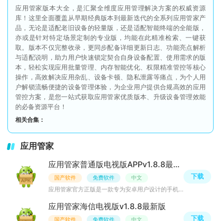
应用管家版本大全，是汇聚全维度应用管理解决方案的权威资源
库！这里全面覆盖从早期经典版本到最新迭代的全系列应用管家产
品，无论是适配老旧设备的轻量版，还是适配智能终端的全能版，
亦或是针对特定场景定制的专业版，均能在此精准检索、一键获
取。版本不仅完整收录，更同步配备详细更新日志、功能亮点解析
与适配说明，助力用户快速锁定契合自身设备配置、使用需求的版
本，轻松实现应用批量管理、内存智能优化、权限精准管控等核心
操作，高效解决应用杂乱、设备卡顿、隐私泄露等痛点，为个人用
户解锁流畅便捷的设备管理体验，为企业用户提供合规高效的应用
管控方案，是您一站式获取应用管家优质版本、升级设备管理效能
的必备资源平台！
相关合集：
应用管家
应用管家普通版电视版APPv1.8.8最新版
下载
国产软件
免费软件
中文
应用管家官方正版是一款专为安卓用户设计的手机应用管理工具。它集成了软件卸载、安装包提取、应用备份和存
应用管家海信电视版v1.8.8最新版
下载
国产软件
免费软件
中文