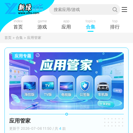
index
game
app
topics
top
首页
游戏
应用
合集
排行
首页
>
合集
> 应用管家
应用专题
应用管家
更新于 2026-07-06 11:50 / 共
4
款