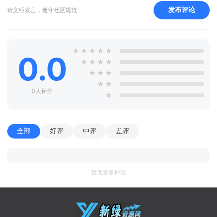
发布评论
请文明发言，遵守社区规范
★
★
★
★
★
0.0
★
★
★
★
★
★
★
★
★
0人评分
★
全部
好评
中评
差评
暂无更多评论