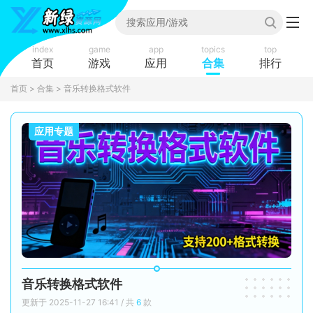
index
game
app
topics
top
首页
游戏
应用
合集
排行
首页
>
合集
> 音乐转换格式软件
应用专题
音乐转换格式软件
更新于 2025-11-27 16:41 / 共
6
款