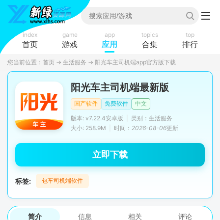
index
game
app
topics
top
首页
游戏
应用
合集
排行
您当前位置：
首页
→
生活服务
→
阳光车主司机端app官方版下载
阳光车主司机端最新版
国产软件
免费软件
中文
版本: v7.22.4安卓版
|
类别：生活服务
大小: 258.9M
|
时间：
2026-08-06
更新
立即下载
标签:
包车司机端软件
简介
信息
相关
评论