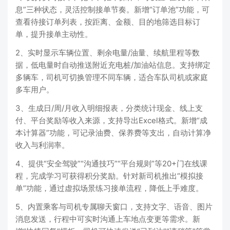
息”三种状态，灵活控制接单节奏。新增“订单池”功能，可
查看待接订单列表，按距离、金额、目的地筛选目标订
单，提升接单主动性。
2、实时显示车辆位置、剩余电量/油量、续航里程等数
据，低电量时自动推送附近充电桩/加油站信息。支持绑定
多辆车，司机可切换管理不同车辆，适合车队司机或家庭
多车用户。
3、生成日/周/月收入明细报表，分类统计现金、线上支
付、平台奖励等收入来源，支持导出Excel格式。新增“成
本计算器”功能，可记录油费、保养费等支出，自动计算净
收入与利润率。
4、提供“安全驾驶”“沟通技巧”“平台规则”等20+门在线课
程，完成学习可获得积分奖励。针对新司机推出“模拟接
单”功能，通过虚拟场景练习接单流程，降低上手难度。
5、内置乘客与司机专属聊天窗口，支持文字、语音、图片
消息发送，行程中可实时沟通上车地点变更等需求。新