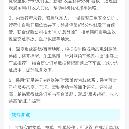
提现至银行卡/支付宝。新增“收益趋势分析”看板，通过图
表展示周/月收入变化，帮助司机优化接单策略。
3、内置行程录音、紧急联系人、一键报警三重安全防护，
行程中自动开启位置共享，异常停留超5分钟触发平台预
警。联合保险公司推出“司机意外险”，接单期间自动生效，
覆盖交通事故、医疗救援等场景。
4、深度集成高德/百度地图，根据实时路况动态规划最优
路线，避开拥堵、施工路段。针对网约车场景推出“乘客上
车点推荐”，结合历史订单数据标记高频上下车点，减少沟
通成本，提升服务效率。
5、采用“五星评分+标签评价”双维度考核体系，乘客可对
司机服务态度、车况、驾驶平稳性等细化评分。评分越
高，越易获得优质订单与平台奖励，形成“服务越好、收入
越高”的正向循环。
软件亮点
1、支持实时接单、抢单、拒单操作，可设置“在线/听单/休