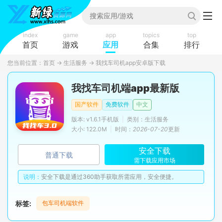
index
game
app
topics
top
首页
游戏
应用
合集
排行
您当前位置：
首页
→
生活服务
→
我找车司机app安卓版下载
我找车司机端app最新版
国产软件
免费软件
中文
版本: v1.6.1手机版
|
类别：生活服务
大小: 122.0M
|
时间：
2026-07-20
更新
安全下载
普通下载
需下载应用市场
说明：
安全下载是通过360助手获取所需应用，安全便捷。
标签:
包车司机端软件