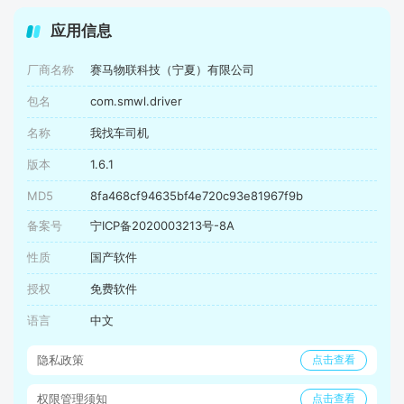
应用信息
厂商名称
赛马物联科技（宁夏）有限公司
包名
com.smwl.driver
名称
我找车司机
版本
1.6.1
MD5
8fa468cf94635bf4e720c93e81967f9b
备案号
宁ICP备2020003213号-8A
性质
国产软件
授权
免费软件
语言
中文
隐私政策
点击查看
权限管理须知
点击查看