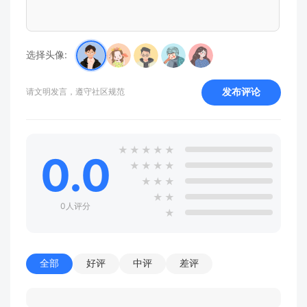
选择头像:
发布评论
请文明发言，遵守社区规范
★
★
★
★
★
0.0
★
★
★
★
★
★
★
★
★
0人评分
★
全部
好评
中评
差评