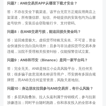
问题7：ANB交易所APP从哪里下载才安全？
答：不存在安全下载渠道。该平台无官方正规应用商店上
架渠道，所有微信群、短信、外链提供的安装包均为山寨
盗号软件，安装后会窃取银行卡、支付密码。
问题8：在ANB交易亏损，能追回损失资金吗？
答：追回难度极大。虚拟货币转账无实名、不可逆，资金
会快速拆分洗白流向境外；且参与非法虚拟货币交易本身
违规，法院不受理相关投资纠纷，仅能报警尝试立案。
问题9：ANB和币安（Binance）是同一家平台吗？
答：完全无关。ANB是独立小众高风险平台，无任何关
联；很多骗子故意混淆名称误导用户，币安拥有多国合规
牌照，而ANB无任何监管资质，风险天差地别。
问题10：身边朋友拉我参与ANB交易所，有什么风险？
答：多层风险叠加。拉人头返利属于传销模式，参与拉新
涉嫌违法；同时平台随时跑路，你和亲友投入的全部本金