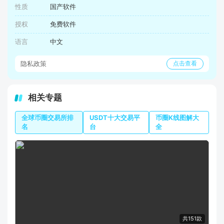
性质
国产软件
授权
免费软件
语言
中文
隐私政策
点击查看
相关专题
全球币圈交易所排
USDT十大交易平
币圈K线图解大
名
台
全
共151款