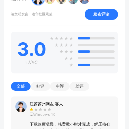
发布评论
请文明发言，遵守社区规范
★
★
★
★
★
3.0
★
★
★
★
★
★
★
★
★
3人评分
★
全部
好评
中评
差评
江苏苏州网友 客人
Windows 10
下载速度极慢，耗费数小时才完成，解压核心