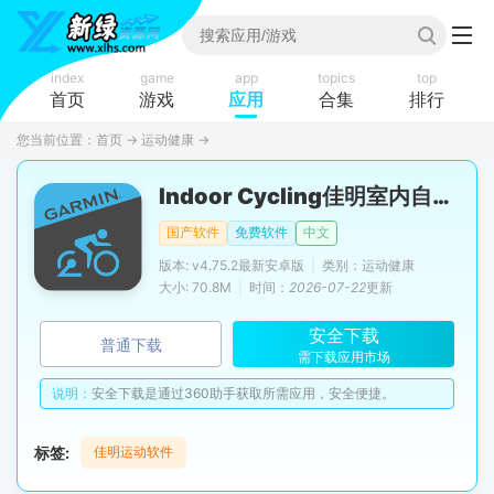
index
game
app
topics
top
首页
游戏
应用
合集
排行
您当前位置：
首页
→
运动健康
→
Indoor Cycling佳明室内自行车app官方版
国产软件
免费软件
中文
版本: v4.75.2最新安卓版
|
类别：运动健康
大小: 70.8M
|
时间：
2026-07-22
更新
安全下载
普通下载
需下载应用市场
说明：
安全下载是通过360助手获取所需应用，安全便捷。
标签:
佳明运动软件