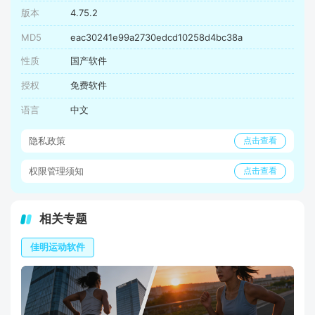
版本
4.75.2
MD5
eac30241e99a2730edcd10258d4bc38a
性质
国产软件
授权
免费软件
语言
中文
隐私政策
点击查看
权限管理须知
点击查看
相关专题
佳明运动软件