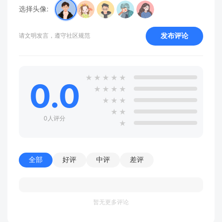
选择头像:
发布评论
请文明发言，遵守社区规范
★
★
★
★
★
0.0
★
★
★
★
★
★
★
★
★
0人评分
★
全部
好评
中评
差评
暂无更多评论