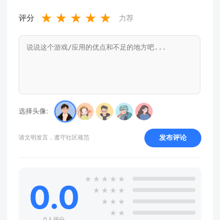
★
★
★
★
★
评分
力荐
选择头像:
发布评论
请文明发言，遵守社区规范
★
★
★
★
★
0.0
★
★
★
★
★
★
★
★
★
0人评分