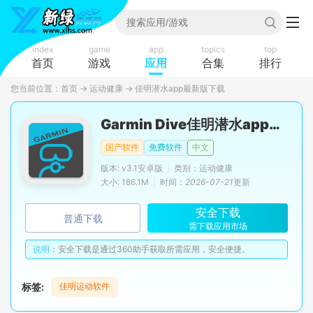
index
game
app
topics
top
首页
游戏
应用
合集
排行
您当前位置：
首页
→
运动健康
→
佳明潜水app最新版下载
Garmin Dive佳明潜水app官方最新版
国产软件
免费软件
中文
版本: v3.1安卓版
|
类别：运动健康
大小: 186.1M
|
时间：
2026-07-21
更新
安全下载
普通下载
需下载应用市场
说明：
安全下载是通过360助手获取所需应用，安全便捷。
标签:
佳明运动软件