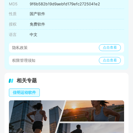
MD5
9f6b582b19d9aebfd179efc2725041e2
性质
国产软件
授权
免费软件
语言
中文
隐私政策
点击查看
权限管理须知
点击查看
相关专题
佳明运动软件