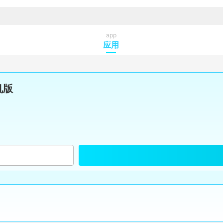
app
应用
机版