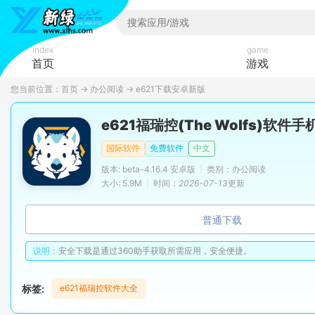
index
game
首页
游戏
您当前位置：
首页
→
办公阅读
→
e621下载安卓新版
e621福瑞控(The Wolfs)软件手
国际软件
免费软件
中文
版本: beta-4.16.4 安卓版
|
类别：办公阅读
大小: 5.9M
|
时间：
2026-07-13
更新
普通下载
说明：
安全下载是通过360助手获取所需应用，安全便捷。
标签:
e621福瑞控软件大全