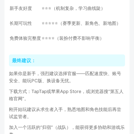
新手友好度
⭐⭐⭐（机制复杂，学习曲线陡）
长期可玩性
⭐⭐⭐⭐⭐（赛季更新、新角色、新地图）
免费体验完整度
⭐⭐⭐⭐（装扮付费不影响平衡）
最终建议：
如果你是新手，强烈建议选择官服——匹配速度快、账号
安全、能玩PC版、换设备无忧。
下载方式：TapTap或苹果App Store，或浏览器搜“第五人
格官网”。
刚开始玩建议从求生者入手，熟悉地图和角色技能后再尝
试监管者。
加入一个活跃的“归宿”（战队），能获得更多协助和游戏乐