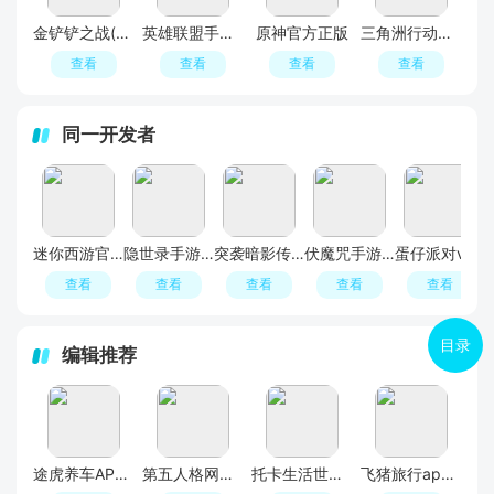
金铲铲之战(英雄联盟传奇)
英雄联盟手游国服正版
原神官方正版
三角洲行动手游官方正版
查看
查看
查看
查看
同一开发者
迷你西游官方最新版本
隐世录手游官方正版
突袭暗影传说手游官方最新版
伏魔咒手游官方正版最新版
蛋仔派对vivo应用商店版
查看
查看
查看
查看
查看
目录
编辑推荐
途虎养车APP官方最新版本
第五人格网易官方版
托卡生活世界2026最新版本(Toca World)
飞猪旅行app官方手机版