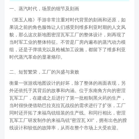
一、蒸汽时代，场景的细节及刻画
《第五人格》手游非常注重对时代背景的刻画和还原，如
果说之前的角色服饰让人们感受到维多利亚时期的人文风
貌，那么这次新地图密涅瓦军工厂的整体设计，则再现了
当时军工业的整体特征。不管是厂房内遍布的蒸汽动力模
组，还是子弹填充以及枪械加工设施，都留下了维多利亚
时代蒸汽革命的显著烙印。
二、短暂繁荣，工厂的兴盛与衰败
衡量一张游戏地图设计的好坏，除了整体的画面表现，另
外还依托于其背后的故事和内涵。位于东南角方向的密涅
瓦军工厂，在建成之后进行了第一批粗制黑火药的生产，
当时很快便借助巴拉克拉瓦战役的需求进行了扩张，工厂
同时还开拓了来福鸟铳组装的生产线。和同行相比，密涅
瓦军工厂研发制作的来福鸟铳“密涅瓦 XII”，拥有出色的膛
线设计和较低的故障率，从而在整个市场上大受欢迎。