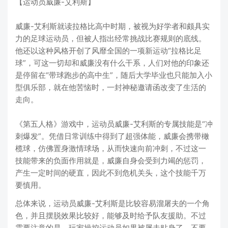
【运动员威廉-艾利斯】
威廉-艾利斯就读拉格比高中时期，被视为好学者和颇具实
力的足球运动员，但被人指出经常挑战比赛规则的底线。
他还以这种风格开创了风靡全国的一项新运动“拉格比足
球”，可这一切却和威廉没有什么干系，人们对他的印象还
是停留在“带球跑步的高中生”，随后大学毕业也只能加入小
型俱乐部，就在他苦恼时，一封神秘邀请函改变了生活的
走向。
《第五人格》游戏中，运动员威廉-艾利斯的专属技能是“冲
刺爆发”。凭借日常训练中得到了超强体能，威廉会携带橄
榄球，仿佛置身激情球场，从而快速向前冲刺，不过这一
技能带来的负面作用就是，威廉自身会受到力竭的惩罚，
产生一定时间的硬直，因此不到危机关头，这个技能千万
要慎用。
总体来说，运动员威廉-艾利斯是比较容易溜屠夫的一个角
色，并且摆脱效果比较好，能够及时给予队友援助。不过
需要注意的是，玩家操控运动员如果被屠夫贴身了，不要