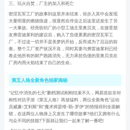
三、玩火自焚，厂主的加入和死亡
密涅瓦军工厂的故事到这里并未结束，你步入其中会发现
大量明显的燃烧痕迹，很显然在停业之后这里还发生了另
一大事故。经营纺织厂的小型工场主里奥贝克，在接受朋
友弗雷迪莱利的建议后，购入了负债累累的密涅瓦军工
厂，不过这一切并不是美梦的开始，反而成为了厄运的前
奏。整个工厂资产状况不良，同时其妻与弗雷迪莱利已经
卷走他所有的财产跑路消失，无力承担负债的里奥贝克在
厂房内用火焰结束了自己的生命。
第五人格全新角色独家揭秘
“记忆中消失的七天”删档测试刚刚结束不久，网易首款非对
称性对抗手游《第五人格》再放猛料，两位全新角色“运动
员威廉-艾利斯”和“魔术师瑟维-勒-罗伊”的情报得到全面解
锁，在这两位人物身上又发生了哪些故事?他们又拥有什么
与众不同的技能?下面就让我们一起来了解一番吧!