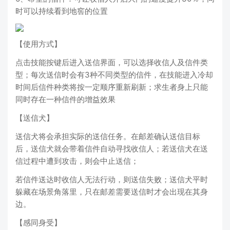
时可以持续看到地窖的位置
【使用方式】
点击技能按键后进入送信界面，可以选择收信人及信件类
型；每次送信时会有3种不同类型的信件，在技能进入冷却
时间后信件种类将按一定顺序重新刷新；求生者身上只能
同时存在一种信件的增益效果
【送信犬】
送信犬将会承担实际的送信任务。在邮差确认送信目标
后，送信犬就会带着信件自动寻找收信人；若送信犬在送
信过程中遭到攻击，则会中止送信；
若信件送达时收信人无法行动，则送信失败；送信犬平时
躲藏在场景角落里，只在邮差需要送信时才会出现在其身
边。
【感同身受】