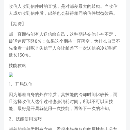
收信人收到信件时的喜悦，是对邮差最大的鼓励。当收信
人成功收到信件后，邮差也会获得相同的信件增益效果。
【期待】
邮一直期待能有人送信给自己，这种期待令他心神不定，
破译速度下降8％；如果这个期待一直落空，为什么自己不
先偷看一封呢？失信于人会让邮差下一次送信的冷却时间
延长150％。
技能攻略
1、开局送信
因为邮差自身的外在特质，其技能的冷却时间比较长，而
且选择收信人这个过程也会消耗时间，所以不可以留技
能。最好是开局就使用一次技能，再等下一次的冷却。
2、技能使用技巧
邮差的信件类型有六种，看起来好像各自的属性都十分复