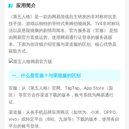
应用简介
《第五人格》是一款由网易游戏自主研发的非对称对抗竞
技手游。游戏以独特的哥特式蒂姆伯顿画风、1V4非对称玩
法以及悬疑烧脑的剧情而闻名。官方服务器（官服） 是指
由网易官方直接运营、使用网易通行证登录的服务器版
本。下面为你详细介绍官服与渠道服的区别、核心优势及
获取方式。
一、什么是官服？与渠道服的区别
官服：从《第五人格》官网、TapTap、App Store（国
区） 等官方合作渠道下载的版本，账号系统为网易通行
证。
渠道服：从各手机品牌应用商店（如华为、小米、OPPO、
vivo）或特定平台（B站、九游等）下载的版本，使用各自
平台的账号登录。