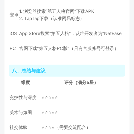
1. 浏览器搜索“第五人格官网”下载APK
安卓
2. TapTap下载（认准网易标志）
iOS
App Store搜索“第五人格”，认准开发者为“NetEase”
PC
官网下载“第五人格PC版”（只有官服账号可登录）
八、总结与建议
维度
评分（满分5星）
竞技性与深度
⭐⭐⭐⭐⭐
美术与氛围
⭐⭐⭐⭐⭐
社交体验
⭐⭐⭐⭐（需要交流配合）