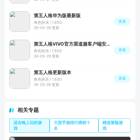
第五人格华为版最新版
查看
角色扮演 / 1.83G
26-05-26 更新
第五人格VIVO官方渠道服客户端安装包
查看
角色扮演 / 1.83G
26-05-26 更新
第五人格更新版本
查看
角色扮演 / 1.83G
26-05-26 更新
相关专题
适合晚上玩的游
大型手游排行榜前十
精选冒险游
戏
名
戏