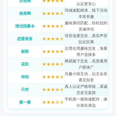
百合网
★★★★★
认证更安心
同城速配精准，线下活动
相亲网
★★★★☆
丰富有趣
趣味测试匹配，轻松找到
情侣招募令
★★★★☆
灵魂伴侣
语音连麦交友，真实声音
恋爱语音
★★★★☆
拉近距离
左滑右滑趣味交友，海量
探探
★★★★★
用户选择多
网易旗下交友，高质量用
花田
★★★★☆
户群体广
兴趣小组互动，以文会友
诗绍
★★★★☆
遇见知音
真人认证严格审核，真诚
只对
★★★★☆
交友无套路
手机摇一摇快速配对，缘
摇一摇
★★★☆☆
分就在身边