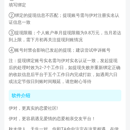
填写绑定
②绑定的提现信息不匹配；提现账号需与伊对注册实名认
证信息一致
③提现限额；个人账户单月提现限额为9.8万元，当月若达
到上限，需下月初再关注提现到账情况
④账号封禁会影响已发起的提现；建议尝试申诉账号
注：提现绑定账号实名需与伊对实名认证一致，发起提现
后的处理时效为2-7个工作日，如提现失败并重新绑定正确
的收款信息后平台于五个工作日内完成打款，如遇周六日
或法定节假日到账时间顺延，请您耐心等待
软件介绍
伊对，更真实的恋爱社区!
伊对，更容易遇见爱情的恋爱相亲交友平台！
秋水伊人，天生一对，你和TA命中注定在这里相遇，在伊