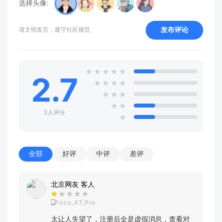
选择头像:
发布评论
请文明发言，遵守社区规范
★
★
★
★
★
2.7
★
★
★
★
★
★
★
★
★
3人评分
★
全部
好评
中评
差评
北京网友 客人
Poco_X7_Pro
太让人失望了，注册后全是虚假消息，查看对