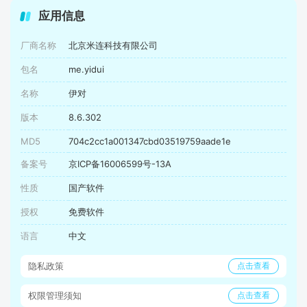
应用信息
厂商名称
北京米连科技有限公司
包名
me.yidui
名称
伊对
版本
8.6.302
MD5
704c2cc1a001347cbd03519759aade1e
备案号
京ICP备16006599号-13A
性质
国产软件
授权
免费软件
语言
中文
隐私政策
点击查看
权限管理须知
点击查看