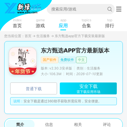
index
game
app
topics
top
首页
游戏
应用
合集
排行
您当前位置：
首页
→
生活服务
→
东方甄选app官方下载安装最新版
东方甄选APP官方最新版本
国产软件
免费软件
中文
版本: v2.30.3安卓版
|
类别：生活服务
大小: 106.3M
|
时间：
2026-07-10
更新
安全下载
普通下载
需下载应用市场
说明：
安全下载是通过360助手获取所需应用，安全便捷。
简介
信息
相关
评论