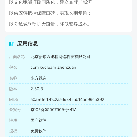
以文化赋能打破同质化，建立品牌护城河；
以供应链把控保障口碑，实现长期复购；
以公私域联动扩大流量，降低获客成本。
应用信息
厂商名称
北京新东方迅程网络科技有限公司
包名
com.koolearn.zhenxuan
名称
东方甄选
版本
2.30.3
MD5
a0a7efed7bc2aa6e345ab14bd96c5392
备案号
京ICP备05067669号-41A
性质
国产软件
授权
免费软件