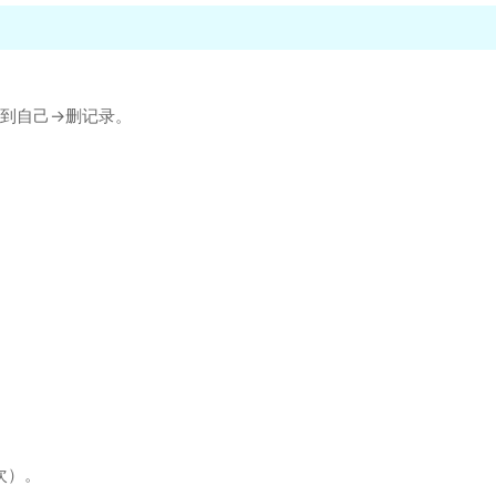
到自己→删记录。
次）。