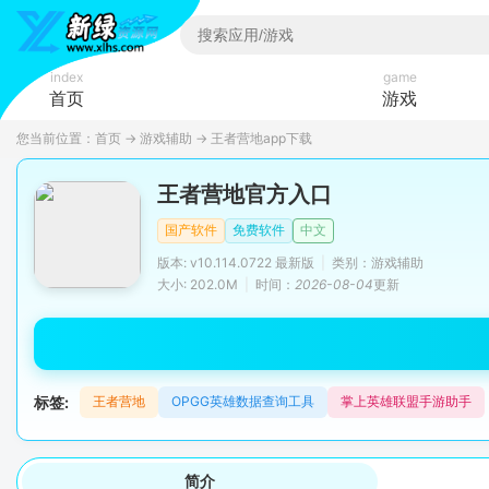
index
game
首页
游戏
您当前位置：
首页
→
游戏辅助
→
王者营地app下载
王者营地官方入口
国产软件
免费软件
中文
版本: v10.114.0722 最新版
|
类别：游戏辅助
大小: 202.0M
|
时间：
2026-08-04
更新
标签:
王者营地
OPGG英雄数据查询工具
掌上英雄联盟手游助手
简介