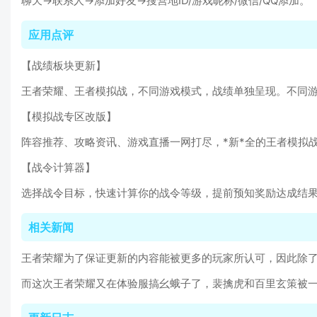
聊天→联系人→添加好友→搜营地ID/游戏昵称/微信/QQ添加。
应用点评
【战绩板块更新】
王者荣耀、王者模拟战，不同游戏模式，战绩单独呈现。不同
【模拟战专区改版】
阵容推荐、攻略资讯、游戏直播一网打尽，*新*全的王者模拟
【战令计算器】
选择战令目标，快速计算你的战令等级，提前预知奖励达成结
相关新闻
王者荣耀为了保证更新的内容能被更多的玩家所认可，因此除
而这次王者荣耀又在体验服搞幺蛾子了，裴擒虎和百里玄策被