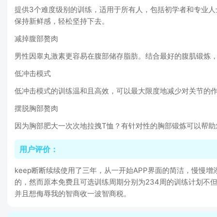
提供3个难度级别的训练，适用于所有人，包括初学者和专业
保持新鲜感，轻松坚持下去。
减掉腹部赘肉
男性因睾丸激素更容易在腹部储存脂肪。结合最好的腹肌锻炼
低冲击模式
低冲击模式的训练温和且高效，可以最大限度地减少对关节的
摆脱胸部赘肉
因为胸部肥大一次次地拉拽T恤？有针对性的胸部锻炼可以帮助
用户评价：
keep断断续续使用了三年，从一开始APP界面的简洁，慢
的，然而原本免费且可选训练周期分别为234周的训练计划不
并且想侮辱我的智商收一波智商税。