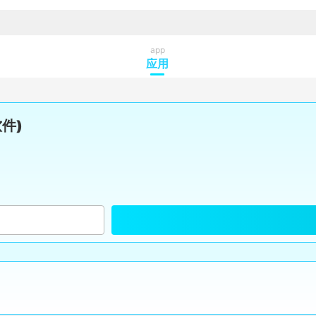
app
应用
件)