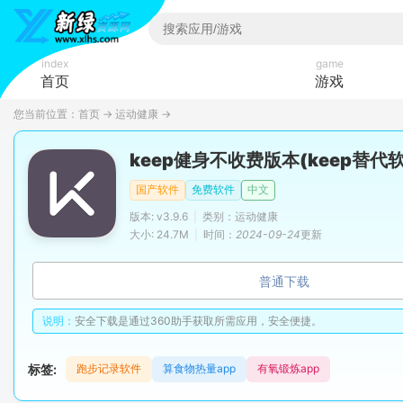
index
game
首页
游戏
您当前位置：
首页
→
运动健康
→
keep健身不收费版本(keep替代软
国产软件
免费软件
中文
版本: v3.9.6
|
类别：运动健康
大小: 24.7M
|
时间：
2024-09-24
更新
普通下载
说明：
安全下载是通过360助手获取所需应用，安全便捷。
标签:
跑步记录软件
算食物热量app
有氧锻炼app