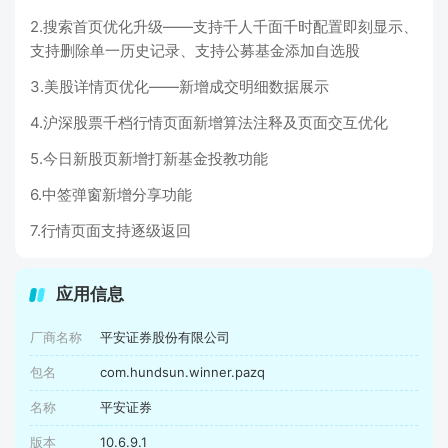
2.搜索首页优化升级——支持千人千面千时配置即刻显示、
支持删除单一历史记录、支持公募基金添加自选股
3.美股详情页优化——新增成交明细数据展示
4.沪深股票千档行情页面新增算法注释及页面交互优化
5.今日新股页新增打新基金投教功能
6.中签弹窗新增分享功能
7.行情页面支持逐级返回
应用信息
厂商名称
平安证券股份有限公司
包名
com.hundsun.winner.pazq
名称
平安证券
版本
10.6.9.1