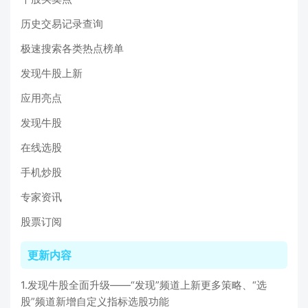
历史交易记录查询
极速搜索各类热点榜单
发现牛股上新
应用亮点
发现牛股
在线选股
手机炒股
专家资讯
股票订阅
更新内容
1.发现牛股全面升级——“发现”频道上新更多策略、“选
股”频道新增自定义指标选股功能