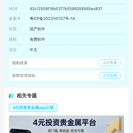
MD5
42c12559f16b5377b5595058565ec837
备案号
粤ICP备2023141127号-1A
性质
国产软件
授权
免费软件
语言
中文
隐私政策
点击查看
权限管理须知
点击查看
相关专题
4元投资贵金属app正规