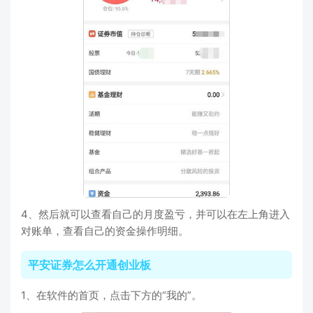
4、然后就可以查看自己的月度盈亏，并可以在左上角进入
对账单，查看自己的资金操作明细。
平安证券怎么开通创业板
1、在软件的首页，点击下方的“我的”。