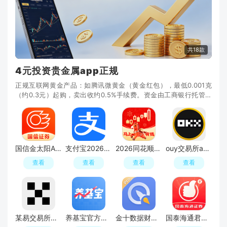
共18款
4元投资贵金属app正规
正规互联网黄金产品：如腾讯微黄金（黄金红包），最低0.001克
（约0.3元）起购，卖出收约0.5%手续费。资金由工商银行托管，
可分散配置黄金资产。主流券商或银行App：国泰君安
国信金太阳APP官方手机版
支付宝2026最新版本
2026同花顺炒股票最新版本
ouy交易所app正规版安装包
查看
查看
查看
查看
某易交易所手机app客户端
养基宝官方正版
金十数据财经客户端
国泰海通君弘APP官方手机版