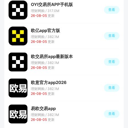
OYI交易所APP手机版
查看
理财网购 / 317.0M
26-08-05
更新
欧亿app官方版
查看
理财网购 / 382.1M
26-08-05
更新
欧交易所app最新版本
查看
理财网购 / 382.1M
26-08-05
更新
欧意官方app2026
查看
理财网购 / 382.1M
26-08-05
更新
易欧交易app
查看
理财网购 / 382.1M
26-08-05
更新