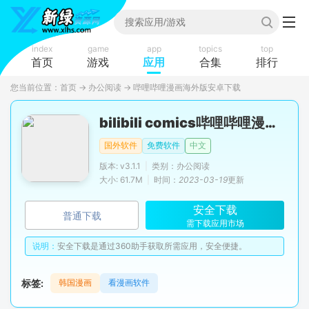
index
game
app
topics
top
首页
游戏
应用
合集
排行
您当前位置：
首页
→
办公阅读
→
哔哩哔哩漫画海外版安卓下载
bilibili comics哔哩哔哩漫画国际版2025
国外软件
免费软件
中文
版本: v3.1.1
|
类别：办公阅读
大小: 61.7M
|
时间：
2023-03-19
更新
安全下载
普通下载
需下载应用市场
说明：
安全下载是通过360助手获取所需应用，安全便捷。
标签:
韩国漫画
看漫画软件