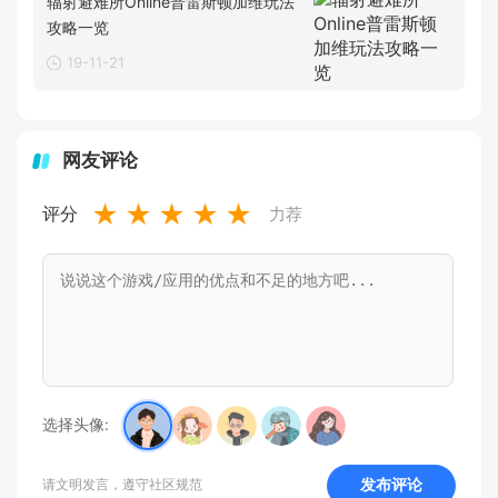
辐射避难所Online普雷斯顿加维玩法
攻略一览
19-11-21
网友评论
★
★
★
★
★
评分
力荐
选择头像:
发布评论
请文明发言，遵守社区规范