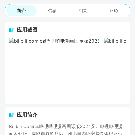
简介
信息
相关
评论
应用截图
应用简介
Bilibili Comics哔哩哔哩漫画国际版2024又叫哔哩哔哩漫
画境外版，提取自谷歌商店，相比国内版安装包体积更小