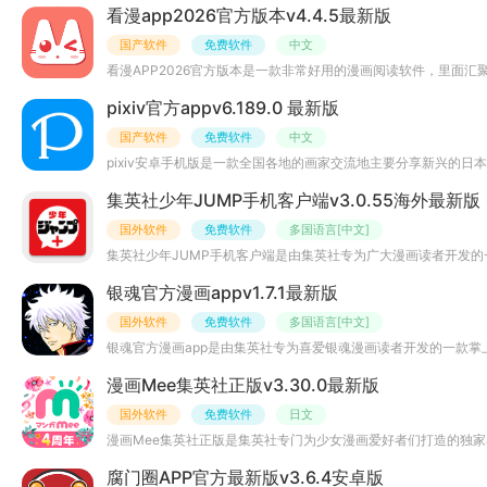
看漫app2026官方版本v4.4.5最新版
国产软件
免费软件
中文
看漫APP2026官方版本是一款非常好用的漫画阅读软件，里面
pixiv官方appv6.189.0 最新版
国产软件
免费软件
中文
pixiv安卓手机版是一款全国各地的画家交流地主要分享新兴的日本
集英社少年JUMP手机客户端v3.0.55海外最新版
国外软件
免费软件
多国语言[中文]
集英社少年JUMP手机客户端是由集英社专为广大漫画读者开发的一
银魂官方漫画appv1.7.1最新版
国外软件
免费软件
多国语言[中文]
银魂官方漫画app是由集英社专为喜爱银魂漫画读者开发的一款掌上
漫画Mee集英社正版v3.30.0最新版
国外软件
免费软件
日文
漫画Mee集英社正版是集英社专门为少女漫画爱好者们打造的独家
腐门圈APP官方最新版v3.6.4安卓版