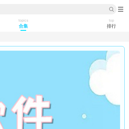
topics
top
合集
排行