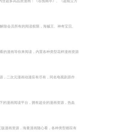
，内含超多高品质漫画：《谷围南亭》、《超能立方
版已解除会员所有的阅读权限，海贼王、神奇宝贝、
超好看的漫画等你来阅读，内置各种类型花样漫画资源
源，二次元漫画动漫应有尽有，同名电视剧原作
下的漫画阅读平台，拥有超全的漫画资源，热血
正版漫画资源，海量漫画随心看，各种类型都应有