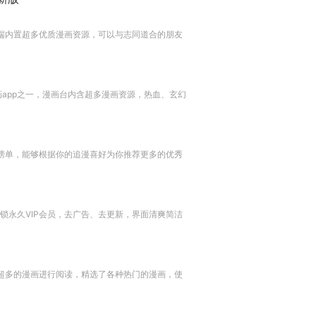
d端内置超多优质漫画资源，可以与志同道合的朋友
画app之一，漫画台内含超多漫画资源，热血、玄幻
门榜单，能够根据你的追漫喜好为你推荐更多的优秀
解锁永久VIP会员，去广告、去更新，界面清爽简洁
了超多的漫画进行阅读，精选了各种热门的漫画，使