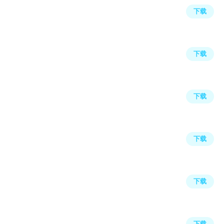
下载
下载
下载
下载
下载
下载