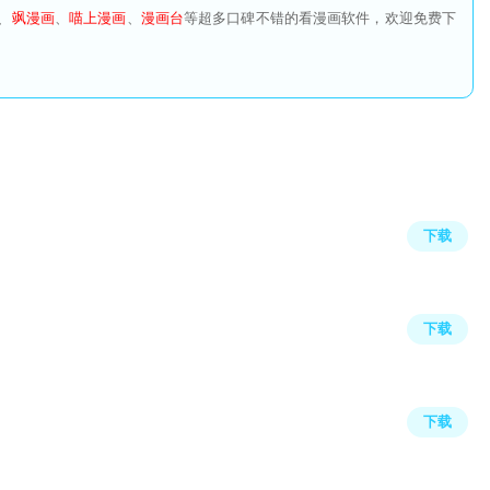
、
飒漫画
、
喵上漫画
、
漫画台
等超多口碑不错的看漫画软件，欢迎免费下
下载
下载
下载