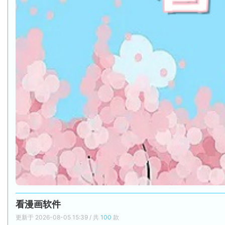
看漫画软件
更新于 2026-08-05 15:39 / 共
100
款