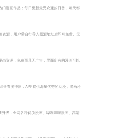
的热门漫画作品；每日更新最受欢迎的日番，每天都
何漫画资源，用户需自行导入图源地址后即可免费、无
多漫画资源，免费而且无广告，里面所有的漫画可以
追番看漫神器，APP提供海量优秀的动漫，漫画还
全新升级，全网各种优质漫画、哔哩哔哩漫画、高清