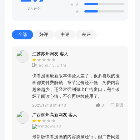
★
★
3人评分
★
全部
好评
中评
差评
江苏苏州网友 客人
Xiaomi_15_Ultra
快看漫画最新版本体验太差了，很多喜欢的漫
画都要付费解锁，章节定价还不低，免费内容
越来越少，还经常强制弹出广告窗口，完全破
坏了阅读心情，不会再继续使用了。
回复
2025/12/18 6:14:40
0
广西柳州高新网友 客人
Windows 10
最新版快看漫画的内容质量还行，但广告问题