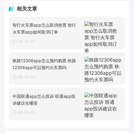
相关文章
智行火车票app怎么取消抢票 智行
火车票app如何取消订单
26-01-25
铁路12306app怎么预约购票 铁路
12306app可以预约火车票吗
26-01-25
中国联通app怎么投诉 联通app投
诉建议在哪里
26-01-25