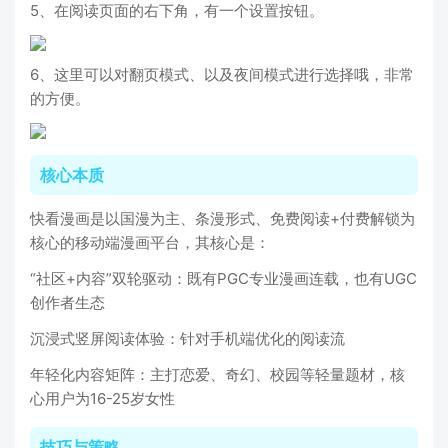
5、在阅读页面的右下角，有一个设置按钮。
6、这里可以对翻页模式、以及夜间模式进行选择哦，非常
的方便。
核心本质
快看漫画是以国漫为主、条漫形式、免费阅读+付费解锁为
核心的移动端漫画平台，其核心是：
“社区+内容”双轮驱动：既有PGC专业漫画连载，也有UGC
创作者生态
沉浸式竖屏阅读体验：针对手机端优化的阅读流
年轻化内容矩阵：主打恋爱、奇幻、校园等轻量题材，核
心用户为16-25岁女性
技巧与策略