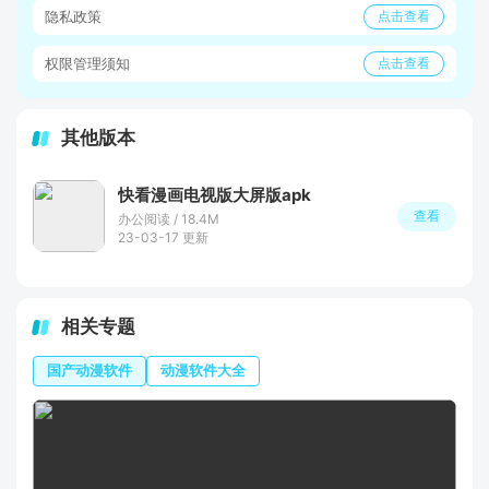
隐私政策
点击查看
权限管理须知
点击查看
其他版本
快看漫画电视版大屏版apk
查看
办公阅读 / 18.4M
23-03-17 更新
相关专题
国产动漫软件
动漫软件大全