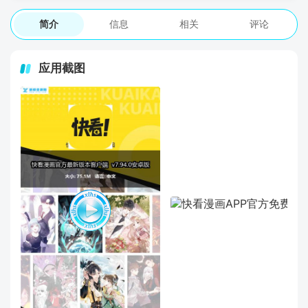
简介
信息
相关
评论
应用截图