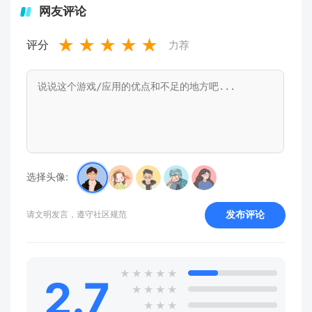
网友评论
★
★
★
★
★
评分
力荐
选择头像:
发布评论
请文明发言，遵守社区规范
★
★
★
★
★
2.7
★
★
★
★
★
★
★