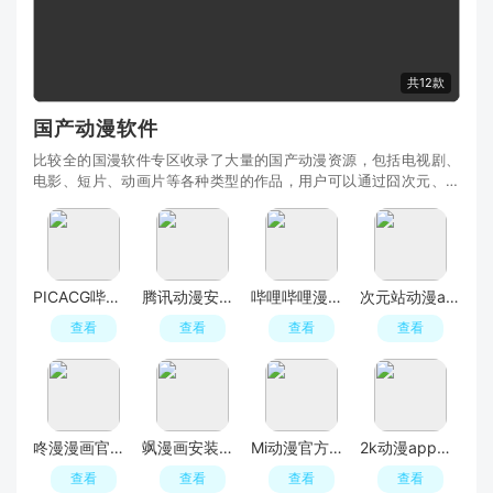
共12款
国产动漫软件
比较全的国漫软件专区收录了大量的国产动漫资源，包括电视剧、
电影、短片、动画片等各种类型的作品，用户可以通过囧次元、樱
花动漫、腾讯动漫、哔哩哔哩漫画这些软件方便地
PICACG哔咔漫画APP官方正版
腾讯动漫安装包apk最新版本
哔哩哔哩漫画安卓版2026最新版本
次元站动漫app官方最新版
查看
查看
查看
查看
咚漫漫画官方手机版
飒漫画安装包最新版本
Mi动漫官方正版入口
2k动漫app官方手机版
查看
查看
查看
查看