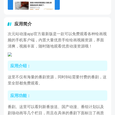
应用简介
次元站动漫app官方最新版是一款可以免费观看各种绘画视
频的手机客户端，内置大量优质手绘绘画视频资源，界面
清爽，视频丰富，随时随地观看优质动漫资源哦！
应用介绍：
这里不仅有海量的番剧资源，同时B站需要付费的番剧，这
里全部都免费观看。
应用功能：
番剧。这里可以看到新番放送、国产动漫、番组计划以及
剧场动画等几个栏目，而且在具体的番剧下面标注了画质