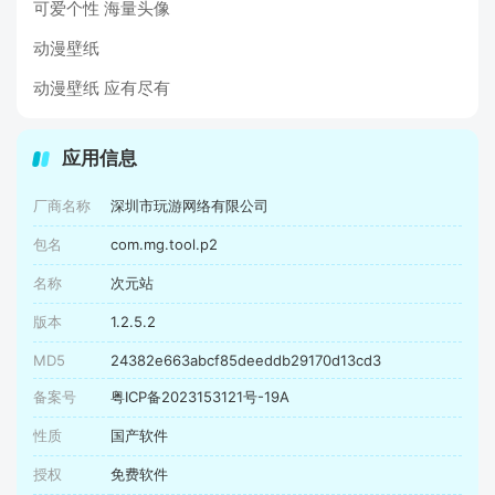
可爱个性 海量头像
动漫壁纸
动漫壁纸 应有尽有
应用信息
厂商名称
深圳市玩游网络有限公司
包名
com.mg.tool.p2
名称
次元站
版本
1.2.5.2
MD5
24382e663abcf85deeddb29170d13cd3
备案号
粤ICP备2023153121号-19A
性质
国产软件
授权
免费软件