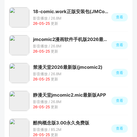
18-comic.work正版安装包(JMComic2)
查看
影音播放 / 26.8M
26-05-25
更新
jmcomic2漫画软件手机版2026最新版
查看
影音播放 / 26.8M
26-05-25
更新
禁漫天堂2026最新版(jmcomic2)
查看
影音播放 / 26.8M
26-05-25
更新
静漫天堂jmcomic2.mic最新版APP
查看
影音播放 / 26.8M
26-05-25
更新
酷狗概念版3.00永久免费版
查看
影音播放 / 85.2M
26-05-25
更新