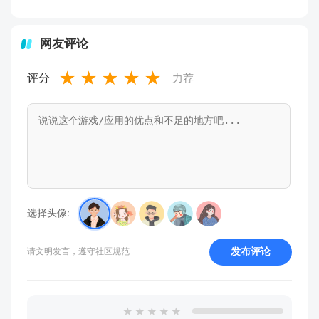
网友评论
★
★
★
★
★
评分
力荐
选择头像:
发布评论
请文明发言，遵守社区规范
★
★
★
★
★