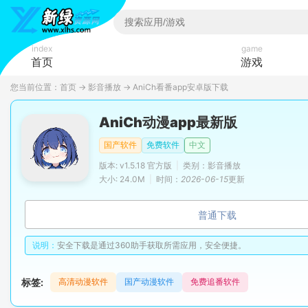
index
game
首页
游戏
您当前位置：
首页
→
影音播放
→
AniCh看番app安卓版下载
AniCh动漫app最新版
国产软件
免费软件
中文
版本: v1.5.18 官方版
|
类别：影音播放
大小: 24.0M
|
时间：
2026-06-15
更新
普通下载
说明：
安全下载是通过360助手获取所需应用，安全便捷。
标签:
高清动漫软件
国产动漫软件
免费追番软件