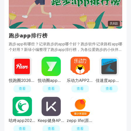
共8款
跑步app排行榜
跑步app有哪些？记录跑步的app哪个好？跑步软件记录路程app哪
个好用？新绿小编整理了跑步app排行榜，为各位爱跑步的小伙伴推
荐好用的记录跑步软件，如：悦跑圈、悦动圈、keep、乐动力、佳
速度等，专注于跑步运动，找好用的跑步运动app，就来新绿资源
网！
悦跑圈2026官方正版最新版本
悦动圈app手机客户端
乐动力APP2026官方版
佳速度app官方升级版
查看
查看
查看
查看
咕咚app2026最新版客户端
Keep健身APP官方最新版
zepp life(原小米运动app2026官方版)
查看
查看
查看