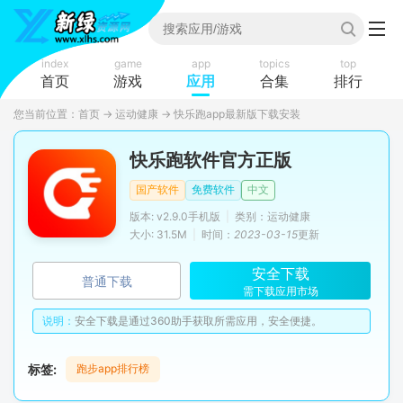
index
game
app
topics
top
首页
游戏
应用
合集
排行
您当前位置：
首页
→
运动健康
→
快乐跑app最新版下载安装
快乐跑软件官方正版
国产软件
免费软件
中文
版本: v2.9.0手机版
|
类别：运动健康
大小: 31.5M
|
时间：
2023-03-15
更新
安全下载
普通下载
需下载应用市场
说明：
安全下载是通过360助手获取所需应用，安全便捷。
标签:
跑步app排行榜