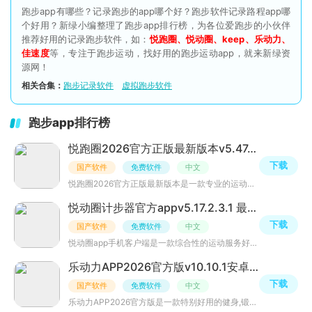
跑步app有哪些？记录跑步的app哪个好？跑步软件记录路程app哪
个好用？新绿小编整理了跑步app排行榜，为各位爱跑步的小伙伴
推荐好用的记录跑步软件，如：
悦跑圈、悦动圈、keep、乐动力、
佳速度
等，专注于跑步运动，找好用的跑步运动app，就来新绿资
源网！
相关合集：
跑步记录软件
虚拟跑步软件
跑步app排行榜
悦跑圈2026官方正版最新版本v5.47.8官方版
下载
国产软件
免费软件
中文
悦跑圈2026官方正版最新版本是一款专业的运动跑步软件，让你通过跑步达成你的瘦身目标，拥有跑步计划与里程
悦动圈计步器官方appv5.17.2.3.1 最新版
下载
国产软件
免费软件
中文
悦动圈app手机客户端是一款综合性的运动服务好友互动软件，朋友之间能够使用它进行运动上的互动，并相互反馈
乐动力APP2026官方版v10.10.1安卓手机版
下载
国产软件
免费软件
中文
乐动力APP2026官方版是一款特别好用的健身,锻炼app,在乐动力app上有着最专业的健身计划和健身知识.每次都会