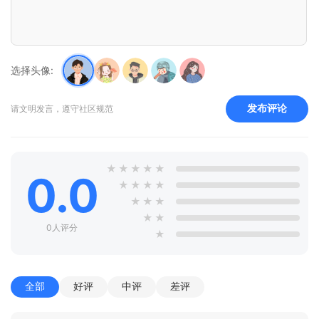
选择头像:
发布评论
请文明发言，遵守社区规范
★
★
★
★
★
0.0
★
★
★
★
★
★
★
★
★
0人评分
★
全部
好评
中评
差评