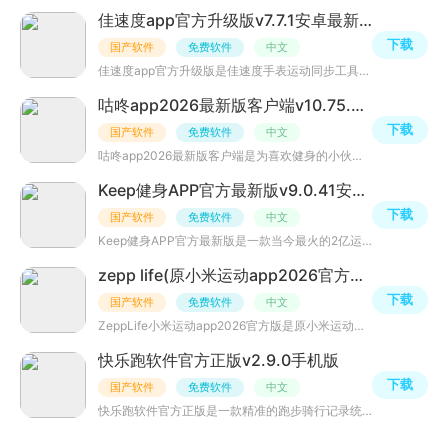
佳速度app官方升级版v7.7.1安卓最新版
下载
国产软件
免费软件
中文
佳速度app官方升级版是佳速度手表运动同步工具，配合佳明运动手表系列，在户外健身同时将运动数据同步到手机
咕咚app2026最新版客户端v10.75.0官方安卓版
下载
国产软件
免费软件
中文
咕咚app2026最新版客户端是为喜欢健身的小伙伴打造的一款应用，这里有专业的健身教练给你定制健身计划，让你
Keep健身APP官方最新版v9.0.41安卓最新版
下载
国产软件
免费软件
中文
Keep健身APP官方最新版是一款当今最火的2亿运动爱好者和达人推荐的专业健身App，在Keep上你可以学习到很多的
zepp life(原小米运动app2026官方版)v6.16.1最新升级版
下载
国产软件
免费软件
中文
ZeppLife小米运动app2026官方版是原小米运动的升级版，一款专业级健身软件，在ZeppLife你可以学到很多关于健
快乐跑软件官方正版v2.9.0手机版
下载
国产软件
免费软件
中文
快乐跑软件官方正版是一款精准的跑步骑行记录统计软件，在这里能精彩记录你的每次户外轨迹，还有软件举办的