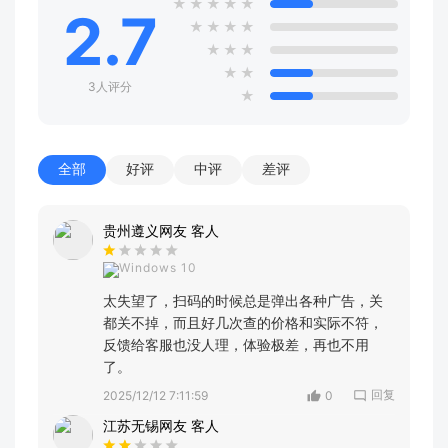
★
★
★
★
★
2.7
★
★
★
★
★
★
★
★
★
3人评分
★
全部
好评
中评
差评
贵州遵义网友 客人
Windows 10
太失望了，扫码的时候总是弹出各种广告，关
都关不掉，而且好几次查的价格和实际不符，
反馈给客服也没人理，体验极差，再也不用
了。
回复
2025/12/12 7:11:59
0
江苏无锡网友 客人