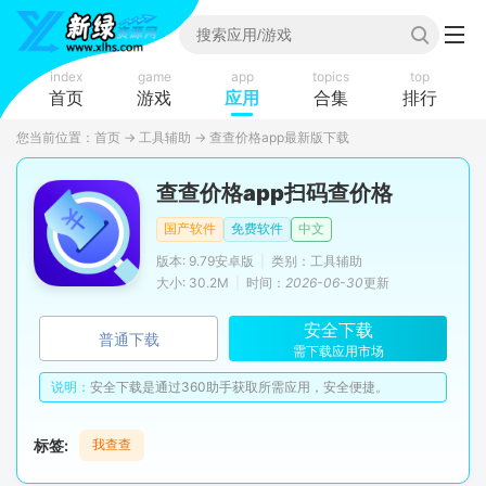
index
game
app
topics
top
首页
游戏
应用
合集
排行
您当前位置：
首页
→
工具辅助
→
查查价格app最新版下载
查查价格app扫码查价格
国产软件
免费软件
中文
版本: 9.79安卓版
|
类别：工具辅助
大小: 30.2M
|
时间：
2026-06-30
更新
安全下载
普通下载
需下载应用市场
说明：
安全下载是通过360助手获取所需应用，安全便捷。
标签:
我查查