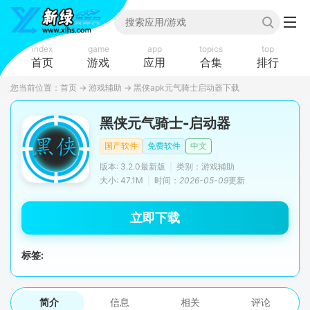
index
game
app
topics
top
首页
游戏
应用
合集
排行
您当前位置：
首页
→
游戏辅助
→
黑侠apk元气骑士启动器下载
黑侠元气骑士-启动器
国产软件
免费软件
中文
版本: 3.2.0最新版
|
类别：游戏辅助
大小: 47.1M
|
时间：
2026-05-09
更新
立即下载
标签:
简介
信息
相关
评论