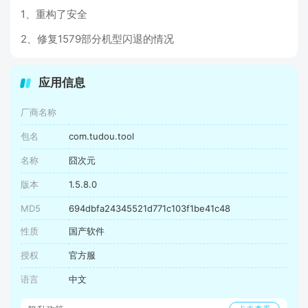
1、重构了安全
2、修复1579部分机型闪退的情况
应用信息
厂商名称
包名
com.tudou.tool
名称
囧次元
版本
1.5.8.0
MD5
694dbfa24345521d771c103f1be41c48
性质
国产软件
授权
官方服
语言
中文