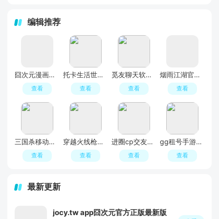
编辑推荐
囧次元漫画软件
托卡生活世界2026最新版本(Toca World)
觅友聊天软件最新版
烟雨江湖官方正版
查看
查看
查看
查看
三国杀移动版官方正版
穿越火线枪战王者最新版
进圈cp交友软件手机版
gg租号手游一键上号app安卓版
查看
查看
查看
查看
最新更新
jocy.tw app囧次元官方正版最新版