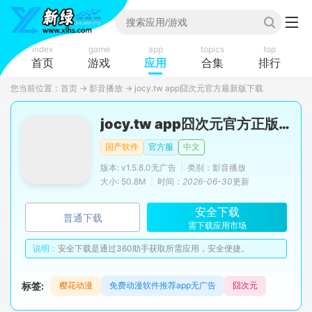
index
game
app
topics
top
首页
游戏
应用
合集
排行
您当前位置：
首页
→
影音播放
→
jocy.tw app囧次元官方最新版下载
jocy.tw app囧次元官方正版最新版
国产软件
官方服
中文
版本: v1.5.8.0无广告
|
类别：影音播放
大小: 50.8M
|
时间：
2026-06-30
更新
安全下载
普通下载
需下载应用市场
说明：
安全下载是通过360助手获取所需应用，安全便捷。
标签:
樱花动漫
免费动漫软件推荐app无广告
囧次元