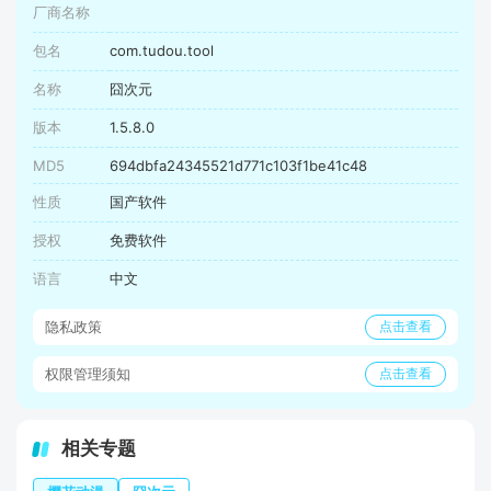
厂商名称
包名
com.tudou.tool
名称
囧次元
版本
1.5.8.0
MD5
694dbfa24345521d771c103f1be41c48
性质
国产软件
授权
免费软件
语言
中文
隐私政策
点击查看
权限管理须知
点击查看
相关专题