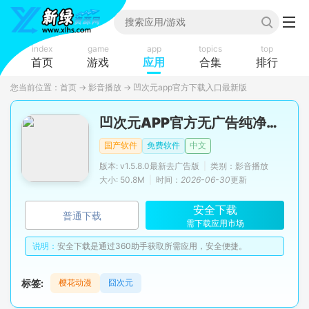
index
game
app
topics
top
首页
游戏
应用
合集
排行
您当前位置：
首页
→
影音播放
→
凹次元app官方下载入口最新版
凹次元APP官方无广告纯净版(囧次元)
国产软件
免费软件
中文
版本: v1.5.8.0最新去广告版
|
类别：影音播放
大小: 50.8M
|
时间：
2026-06-30
更新
安全下载
普通下载
需下载应用市场
说明：
安全下载是通过360助手获取所需应用，安全便捷。
标签:
樱花动漫
囧次元