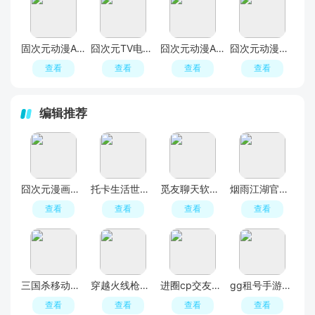
固次元动漫APP官方正版2026(囧次元)
囧次元TV电视端
囧次元动漫APP正版
囧次元动漫官方入口最新版2026
查看
查看
查看
查看
编辑推荐
囧次元漫画软件
托卡生活世界2026最新版本(Toca World)
觅友聊天软件最新版
烟雨江湖官方正版
查看
查看
查看
查看
三国杀移动版官方正版
穿越火线枪战王者最新版
进圈cp交友软件手机版
gg租号手游一键上号app安卓版
查看
查看
查看
查看