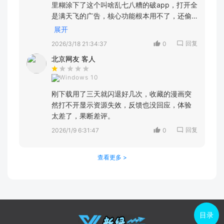
里糊涂下了这个叫啥乱七八糟的破app，打开全
是满天飞的广告，核心功能根本用不了，还偷
偷后台发推送，删都删不干净！听我一句劝，
展开
别碰这货，直接去搜正经同类替代品得了。
回复
2026/3/18 21:34:37
0
北京网友 客人
Windows 10
刚下载用了三天就闪退好几次，收藏的漫画突
然打不开显示资源失效，反馈也没回应，体验
太差了，果断差评。
回复
2026/1/9 6:31:47
0
查看更多 >
目录