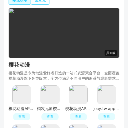
樱花动漫
囧次元
共11款
樱花动漫
樱花动漫是专为动漫爱好者打造的一站式资源聚合平台，全面覆盖
樱花动漫旗下各类版本，全方位满足不同用户的追番与观影需求。
从保障内容合规、画质高清的官方正版，到适配移
樱花动漫APP最新版本(囧次元)
囧次元原樱花官方入口
樱花动漫APP最新版本(囧次元)
jocy.tw app囧次元官方正版最新版
查看
查看
查看
查看