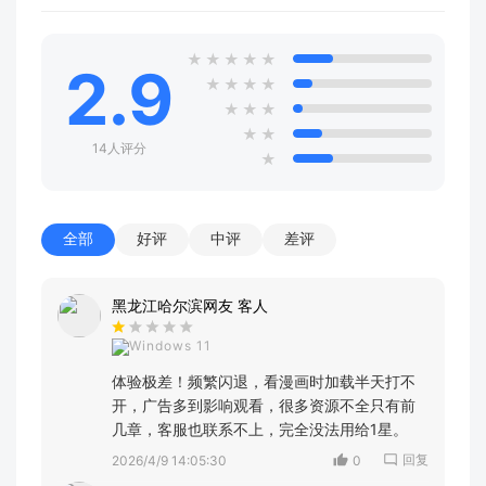
★
★
★
★
★
2.9
★
★
★
★
★
★
★
★
★
14人评分
★
全部
好评
中评
差评
黑龙江哈尔滨网友 客人
Windows 11
体验极差！频繁闪退，看漫画时加载半天打不
开，广告多到影响观看，很多资源不全只有前
几章，客服也联系不上，完全没法用给1星。
回复
2026/4/9 14:05:30
0