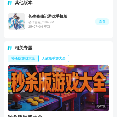
其他版本
长生修仙记游戏手机版
查看
动作冒险 / 194.9M
25-07-04 更新
相关专题
秒杀版游戏大全
无敌版手游大全
共67款