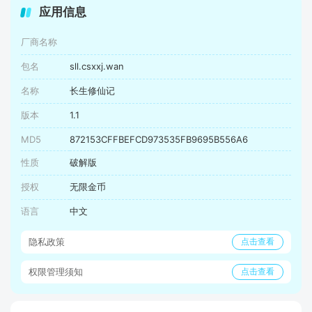
应用信息
厂商名称
包名
sll.csxxj.wan
名称
长生修仙记
版本
1.1
MD5
872153CFFBEFCD973535FB9695B556A6
性质
破解版
授权
无限金币
语言
中文
隐私政策
点击查看
权限管理须知
点击查看