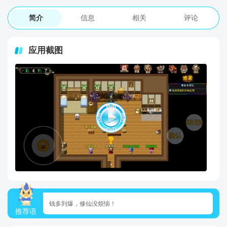
简介
信息
相关
评论
应用截图
钱多到爆，修仙没烦恼！
推荐语