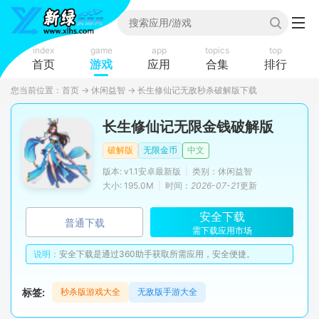
index
game
app
topics
top
首页
游戏
应用
合集
排行
您当前位置：
首页
→
休闲益智
→
长生修仙记无敌秒杀破解版下载
长生修仙记无限金钱破解版
破解版
无限金币
中文
版本: v1.1安卓最新版
|
类别：休闲益智
大小: 195.0M
|
时间：
2026-07-21
更新
安全下载
普通下载
需下载应用市场
说明：
安全下载是通过360助手获取所需应用，安全便捷。
标签:
秒杀版游戏大全
无敌版手游大全