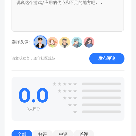
选择头像:
发布评论
请文明发言，遵守社区规范
★
★
★
★
★
0.0
★
★
★
★
★
★
★
★
★
0人评分
★
全部
好评
中评
差评