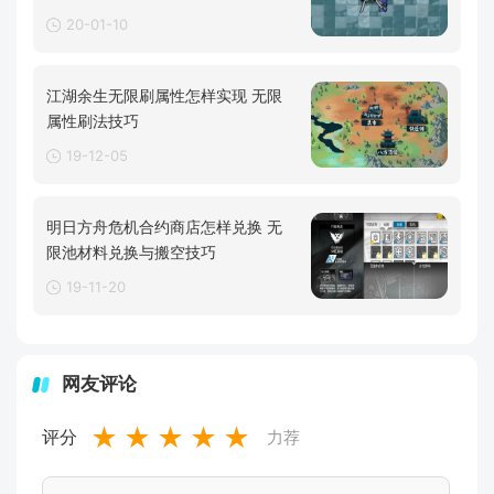
20-01-10
江湖余生无限刷属性怎样实现 无限
属性刷法技巧
19-12-05
明日方舟危机合约商店怎样兑换 无
限池材料兑换与搬空技巧
19-11-20
网友评论
★
★
★
★
★
评分
力荐