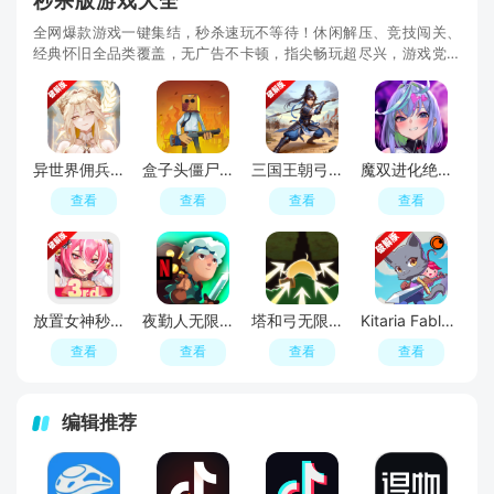
秒杀版游戏大全
全网爆款游戏一键集结，秒杀速玩不等待！休闲解压、竞技闯关、
经典怀旧全品类覆盖，无广告不卡顿，指尖畅玩超尽兴，游戏党私
藏的速玩宝库！
异世界佣兵团养成记内置修改器手机版
盒子头僵尸必须死辅助菜单版
三国王朝弓手内购破解版最新版
魔双进化绝境生存无限经验(DeviDeviSurvivor)
查看
查看
查看
查看
放置女神秒杀无敌版破解版
夜勤人无限金币破解版
塔和弓无限金币钻石破解版
Kitaria Fables奇塔利亚童话无限金钱破解版
查看
查看
查看
查看
编辑推荐