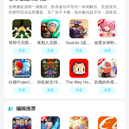
全网爆款游戏一键集结，秒杀速玩不等待！休闲解压、竞技闯关、
经典怀旧全品类覆盖，无广告不卡顿，指尖畅玩超尽兴，游戏党私
藏的速玩宝库！
塔和弓无限金币钻石破解版
夜勤人无限金币破解版
Guards 2血盟守卫军2无敌秒杀最新版
放置女神秒杀无敌版破解版
查看
查看
查看
查看
白猫Project内置菜单破解版
街机射击1945无敌秒杀最新版
The Way Home回家的猫内置菜单版
饥饿的外星人内置菜单破解版
查看
查看
查看
查看
编辑推荐