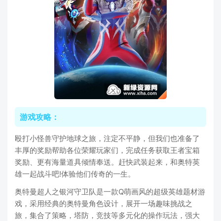
游戏攻略：
殴打小怪兽守护地球之旅，注定不平静，但我们也准备了
丰厚的奖励帮助各位荣耀玩家们，完成任务获取王者宝箱
奖励、更有海量道具倾情奉送。赶快武装起来，和奥特英
雄一起战斗吧!体验他们传奇的一生。
奥特曼超人之银河守卫队是一款Q萌画风的超级英雄题材游
戏，采用经典的奥特曼角色设计，展开一场趣味挑战之
旅，集合了策略，塔防，竞技等多元化的操作玩法，强大