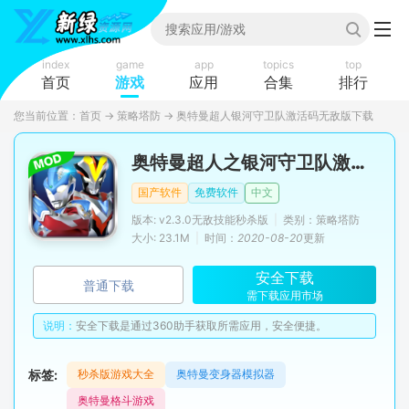
index
game
app
topics
top
首页
游戏
应用
合集
排行
您当前位置：
首页
→
策略塔防
→
奥特曼超人银河守卫队激活码无敌版下载
奥特曼超人之银河守卫队激活码版
国产软件
免费软件
中文
版本: v2.3.0无敌技能秒杀版
|
类别：策略塔防
大小: 23.1M
|
时间：
2020-08-20
更新
安全下载
普通下载
需下载应用市场
说明：
安全下载是通过360助手获取所需应用，安全便捷。
标签:
秒杀版游戏大全
奥特曼变身器模拟器
奥特曼格斗游戏