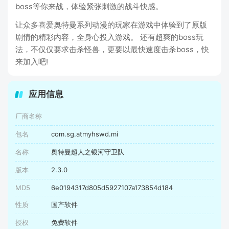
boss等你来战，体验紧张刺激的战斗快感。
让众多喜爱奥特曼系列动漫的玩家在游戏中体验到了原版
剧情的精彩内容，全身心投入游戏。 还有超爽的boss玩
法，不仅仅要求击杀怪兽，更要以最快速度击杀boss，快
来加入吧!
应用信息
厂商名称
包名
com.sg.atmyhswd.mi
名称
奥特曼超人之银河守卫队
版本
2.3.0
MD5
6e0194317d805d5927107a173854d184
性质
国产软件
授权
免费软件