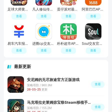
足球大师黄金一代手游
凡人修仙传人界篇手游2026最新版
蛋仔派对最新版
阿里巴巴APP2026官方版
查看
查看
查看
查看
易车汽车报价APP官方正版
进圈cp交友软件手机版
朴朴超市APP最新版本
Soul交友官方APP最新版
查看
查看
查看
查看
最新更新
安尼姆的无尽旅途官方正版游戏
查看
策略塔防 / 960.9M
26-05-25
更新
马克塔拉史莱姆掠宝祭Steam移植手游
查看
策略塔防 / 155.2M