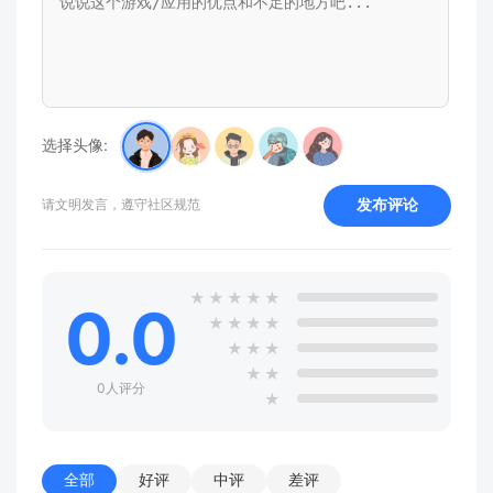
选择头像:
发布评论
请文明发言，遵守社区规范
★
★
★
★
★
0.0
★
★
★
★
★
★
★
★
★
0人评分
★
全部
好评
中评
差评