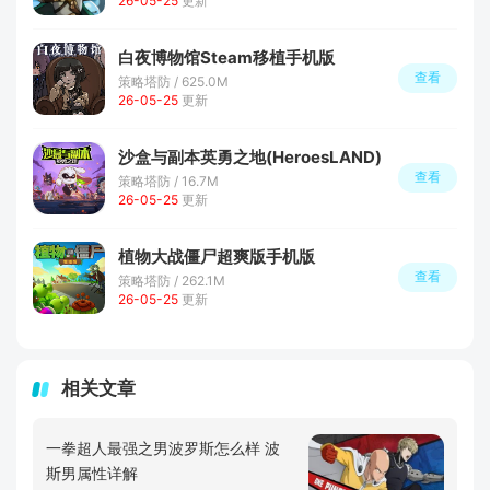
26-05-25
更新
白夜博物馆Steam移植手机版
查看
策略塔防 / 625.0M
26-05-25
更新
沙盒与副本英勇之地(HeroesLAND)
查看
策略塔防 / 16.7M
26-05-25
更新
植物大战僵尸超爽版手机版
查看
策略塔防 / 262.1M
26-05-25
更新
相关文章
一拳超人最强之男波罗斯怎么样 波
斯男属性详解