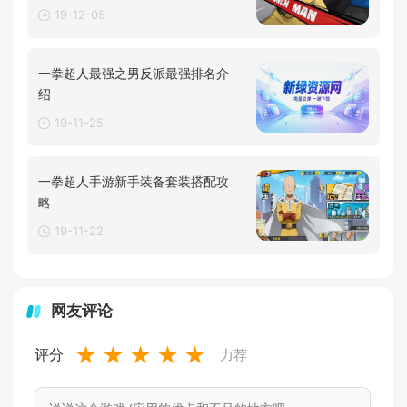
19-12-05
一拳超人最强之男反派最强排名介
绍
19-11-25
一拳超人手游新手装备套装搭配攻
略
19-11-22
网友评论
★
★
★
★
★
评分
力荐