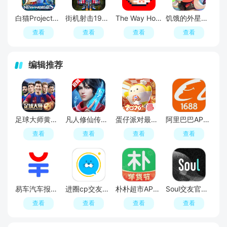
白猫Project内置菜单破解版
街机射击1945无敌秒杀最新版
The Way Home回家的猫内置菜单版
饥饿的外星人内置菜单破解版
查看
查看
查看
查看
编辑推荐
足球大师黄金一代手游
凡人修仙传人界篇手游2026最新版
蛋仔派对最新版
阿里巴巴APP2026官方版
查看
查看
查看
查看
易车汽车报价APP官方正版
进圈cp交友软件手机版
朴朴超市APP最新版本
Soul交友官方APP最新版
查看
查看
查看
查看