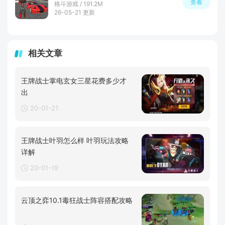
查看
格斗游戏 / 191.2M
26-05-21 更新
相关文章
王牌战士掌电玄女三星花费多少才
出
20-01-21
王牌战士叶羽怎么样 叶羽玩法攻略
详解
20-01-19
云顶之弈10.1毒狂战士阵容搭配攻略