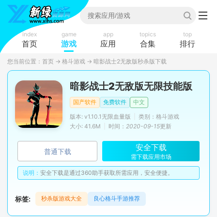
index
game
app
topics
top
首页
游戏
应用
合集
排行
您当前位置：
首页
→
格斗游戏
→
暗影战士2无敌版秒杀版下载
暗影战士2无敌版无限技能版
国产软件
免费软件
中文
版本: v1.10.1无限血量版
|
类别：格斗游戏
大小: 41.6M
|
时间：
2020-09-15
更新
安全下载
普通下载
需下载应用市场
说明：
安全下载是通过360助手获取所需应用，安全便捷。
标签:
秒杀版游戏大全
良心格斗手游推荐