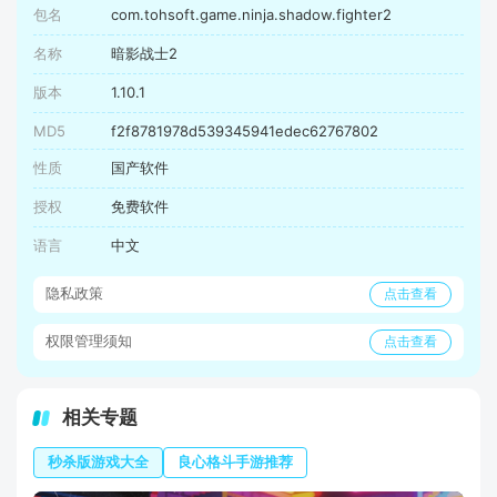
包名
com.tohsoft.game.ninja.shadow.fighter2
名称
暗影战士2
版本
1.10.1
MD5
f2f8781978d539345941edec62767802
性质
国产软件
授权
免费软件
语言
中文
隐私政策
点击查看
权限管理须知
点击查看
相关专题
秒杀版游戏大全
良心格斗手游推荐