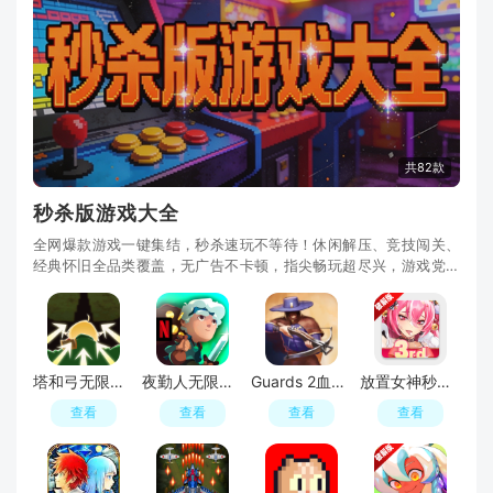
共82款
秒杀版游戏大全
全网爆款游戏一键集结，秒杀速玩不等待！休闲解压、竞技闯关、
经典怀旧全品类覆盖，无广告不卡顿，指尖畅玩超尽兴，游戏党私
藏的速玩宝库！
塔和弓无限金币钻石破解版
夜勤人无限金币破解版
Guards 2血盟守卫军2无敌秒杀最新版
放置女神秒杀无敌版破解版
查看
查看
查看
查看