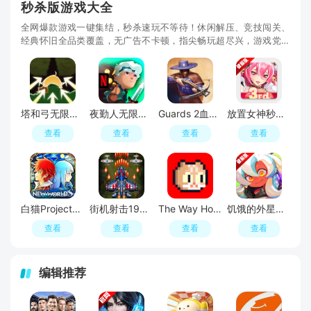
秒杀版游戏大全
全网爆款游戏一键集结，秒杀速玩不等待！休闲解压、竞技闯关、
经典怀旧全品类覆盖，无广告不卡顿，指尖畅玩超尽兴，游戏党私
藏的速玩宝库！
塔和弓无限金币钻石破解版
夜勤人无限金币破解版
Guards 2血盟守卫军2无敌秒杀最新版
放置女神秒杀无敌版破解版
查看
查看
查看
查看
白猫Project内置菜单破解版
街机射击1945无敌秒杀最新版
The Way Home回家的猫内置菜单版
饥饿的外星人内置菜单破解版
查看
查看
查看
查看
编辑推荐