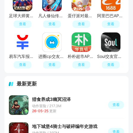
足球大师黄金一代手游
凡人修仙传人界篇手游2026最新版
蛋仔派对最新版
阿里巴巴APP2026官方版
查看
查看
查看
查看
易车汽车报价APP官方正版
进圈cp交友软件手机版
朴朴超市APP最新版本
Soul交友官方APP最新版
查看
查看
查看
查看
最新更新
猎食养成3幽冥沼泽
查看
动作冒险 / 217.3M
26-05-25
更新
地下城堡4骑士与破碎编年史游戏
查看
动作冒险 / 397M