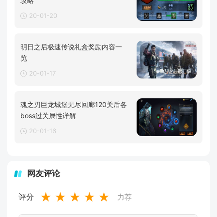
攻略
20-01-20
明日之后极速传说礼盒奖励内容一
览
20-01-17
魂之刃巨龙城堡无尽回廊120关后各
boss过关属性详解
20-01-16
网友评论
★
★
★
★
★
评分
力荐