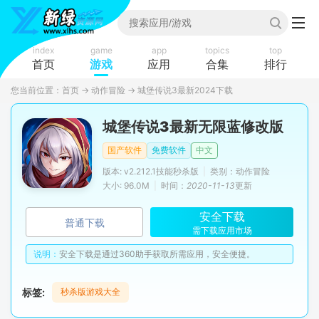
index
game
app
topics
top
首页
游戏
应用
合集
排行
您当前位置：
首页
→
动作冒险
→
城堡传说3最新2024下载
城堡传说3最新无限蓝修改版
国产软件
免费软件
中文
版本: v2.212.1技能秒杀版
|
类别：动作冒险
大小: 96.0M
|
时间：
2020-11-13
更新
安全下载
普通下载
需下载应用市场
说明：
安全下载是通过360助手获取所需应用，安全便捷。
标签:
秒杀版游戏大全