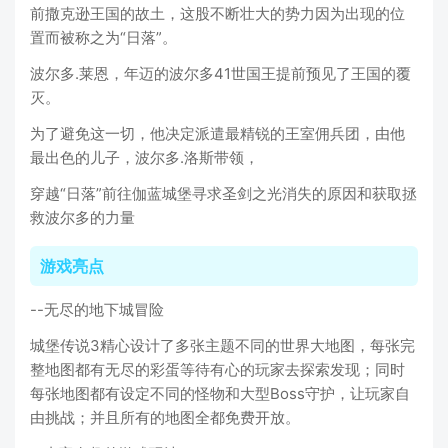
前撒克逊王国的故土，这股不断壮大的势力因为出现的位
置而被称之为“日落”。
波尔多.莱恩，年迈的波尔多41世国王提前预见了王国的覆
灭。
为了避免这一切，他决定派遣最精锐的王室佣兵团，由他
最出色的儿子，波尔多.洛斯带领，
穿越“日落”前往伽蓝城堡寻求圣剑之光消失的原因和获取拯
救波尔多的力量
游戏亮点
--无尽的地下城冒险
城堡传说3精心设计了多张主题不同的世界大地图，每张完
整地图都有无尽的彩蛋等待有心的玩家去探索发现；同时
每张地图都有设定不同的怪物和大型Boss守护，让玩家自
由挑战；并且所有的地图全都免费开放。