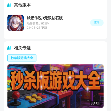
其他版本
城堡传说3无限钻石版
查看
动作冒险 / 97.8M
21-03-25 更新
相关专题
秒杀版游戏大全
共82款