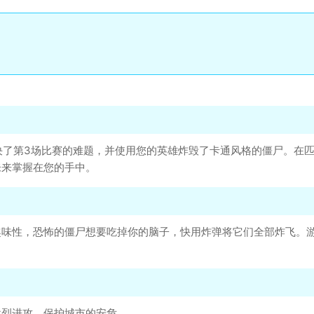
戏。您解决了第3场比赛的难题，并使用您的英雄炸毁了卡通风格的僵尸
未来掌握在您的手中。
趣味性，恐怖的僵尸想要吃掉你的脑子，快用炸弹将它们全部炸飞。
猛烈进攻，保护城市的安危。