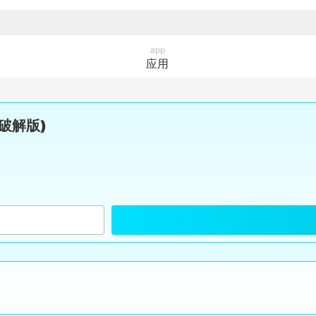
app
应用
版破解版)