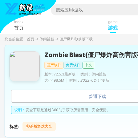
index
game
首页
游戏
您当前位置：
首页
→
休闲益智
→
僵尸爆炸秒杀版下载
Zombie Blast(僵尸爆炸高伤害
国产软件
免费软件
中文
版本: v2.5.3最新版
|
类别：休闲益智
大小: 98.5M
|
时间：
2022-02-14
更新
普通下载
说明：
安全下载是通过360助手获取所需应用，安全便捷。
标签:
秒杀版游戏大全