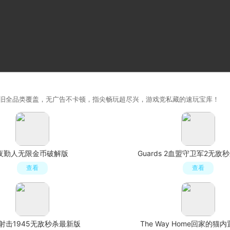
旧全品类覆盖，无广告不卡顿，指尖畅玩超尽兴，游戏党私藏的速玩宝库！
夜勤人无限金币破解版
Guards 2血盟守卫军2无敌
查看
查看
射击1945无敌秒杀最新版
The Way Home回家的猫