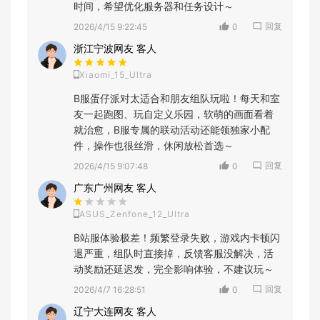
时间，希望优化服务器和任务设计～
回复
2026/4/15 9:22:45
0
浙江宁波网友 客人
Xiaomi_15_Ultra
B服蛋仔派对太适合和朋友组队玩啦！每天和室
友一起跑图、玩自定义乐园，软萌的画面看着
就治愈，B服专属的联动活动还能领独家小配
件，操作也很丝滑，休闲放松首选～
回复
2026/4/15 9:07:48
0
广东广州网友 客人
ASUS_Zenfone_12_Ultra
B站服体验极差！频繁登录失败，游戏内卡顿闪
退严重，组队时直接掉，反馈客服没解决，活
动奖励还延迟发，完全影响体验，不建议玩～
回复
2026/4/7 16:28:51
0
辽宁大连网友 客人