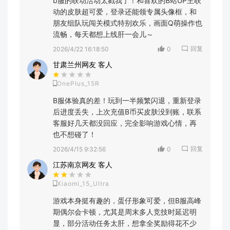
b服的联动活动太戳我了！和喜欢的B站UP主联
动的皮肤超可爱，登录还能领专属头像框，和
朋友组队玩闯关模式特别欢乐，画面Q萌操作也
流畅，每天都想上线肝一会儿～
回复
2026/4/22 16:18:50
0
甘肃兰州网友 客人
OnePlus_15R
B服体验真的差！玩到一半频繁闪退，重新登录
后进度丢失，上次充值B币买皮肤没到账，联系
客服好几天都没回应，完全影响游戏心情，再
也不想碰了！
回复
2026/4/15 9:32:56
0
江苏南京网友 客人
Xiaomi_15_Ultra
游戏本身挺有趣的，蛋仔形象可爱，但B服高峰
期偶尔会卡顿，尤其是周末多人竞技时延迟明
显，部分活动任务太肝，想拿全奖励得花不少