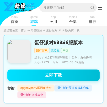
index
game
app
topics
top
首页
游戏
应用
合集
排行
您当前位置：
首页
→
角色扮演
→
蛋仔派对bilibili版免费下载
蛋仔派对bilibili服版本
国产游戏
渠道服
中文
版本: v1.0.287 哔哩哔哩版
|
类别：角色扮演
大小: 1.97G
|
时间：
2026-08-07
更新
立即下载
标签:
eggboyparty国际服大全
蛋仔派对渠道服版本合集
蛋仔派对游戏大全