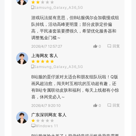
Samsung_Galaxy_A36_5G
游戏玩法挺有意思，但B站服偶尔会加载慢或组
队掉线，活动高峰更明显；部分皮肤定价偏
高，平民凑套装要攒很久，希望优化服务器和
调整氪金门槛～
回复
2026/4/7 12:57:27
0
上海网友 客人
Samsung_Galaxy_A36_5G
B站服的蛋仔派对太适合和朋友组队玩啦！Q版
画风超治愈，闯关时互相坑的互动超有趣，还
有B站专属联动皮肤和福利，每天上线都有小惊
喜，休闲党必入～
回复
2026/4/7 9:20:10
0
广东深圳网友 客人
Windows 11
B站服体验太差了！登录经常提示账号异常需要