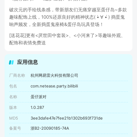
破次元的手绘线条感，带新朋友们无痛穿越至蛋仔岛~多款
趣味配饰上线，100%还原良好的精神状态( •̀ ∀ •́ ) 捣蛋鬼
响声频发，全新捣蛋鬼座椅&蛋仔岛玩具登场！
[送花花]更有<厌世田中套装>、<小河来了>等趣味外观、
配饰和表情免费送
应用信息
厂商名称
杭州网易雷火科技有限公司
包名
com.netease.party.bilibili
名称
蛋仔派对
版本
1.0.287
MD5
3ee3da1e47e7fee21b1302b693f731de
备案号
浙B2-20090185-74A