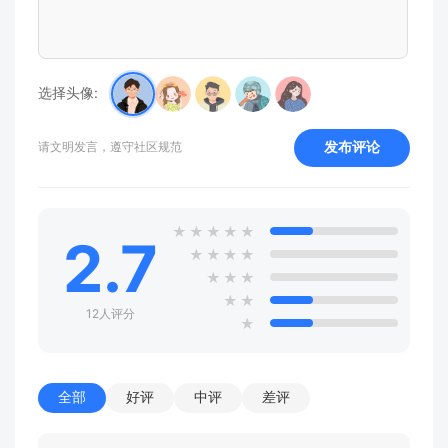
选择头像:
发布评论
请文明发言，遵守社区规范
★
★
★
★
★
2.7
★
★
★
★
★
★
★
★
★
12人评分
★
全部
好评
中评
差评