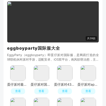
共39款
eggboyparty国际服大全
EggyParty（eggboyparty）即蛋仔派对国际服，是网易打造的全
球联机休闲派对手游，适配安卓、iOS双平台，画风软萌治愈，主打
多人欢乐闯关与创意创作玩法。玩家操控圆滚滚的Q
蛋仔派对最新版
蛋仔派对国际服Eggy Party
蛋仔派对4399渠道服版
蛋仔派对apk安装包
查看
查看
查看
查看