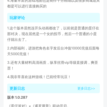
4.海量丰富的游戏地图也是制作十分精细以及很多商城道具
都是可以进行直接购买的
玩家评论
1.这个版本居然连开头动画都改了，以前就是普通的蛋仔在
那对决，现在居然是一个女的投币，然后一个普通的小蛋
仔就出去了。
2.内部福利，进游把角色名字发后台冲值10000充值后面每
天5000充值！
3.还有大量材料高清画质，纵享丝滑vip等级直接调，爽歪
歪！
4.我非常喜欢这种游戏！已前经常玩豆！
更新日志
更多日志>>
版本 1.0.287
《蛋仔派对》×《暹罗厘普》联动开启。