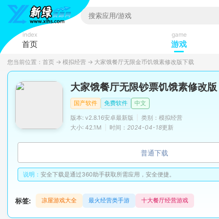
index
game
首页
游戏
您当前位置：
首页
→
模拟经营
→
大家饿餐厅无限金币饥饿素修改版下载
大家饿餐厅无限钞票饥饿素修改版
国产软件
免费软件
中文
版本: v2.8.16安卓最新版
|
类别：模拟经营
大小: 42.1M
|
时间：
2024-04-18
更新
普通下载
说明：
安全下载是通过360助手获取所需应用，安全便捷。
标签:
凉屋游戏大全
最火经营类手游
十大餐厅经营游戏