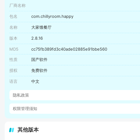
厂商名称
包名
com.chillyroom.happy
名称
大家饿餐厅
版本
2.8.16
MD5
cc75fb389fd3c40ade02885e91bbe560
性质
国产软件
授权
免费软件
语言
中文
隐私政策
权限管理须知
其他版本