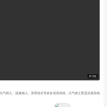
共11款
元气骑士、战魂铭人、异星指令等多款优质游戏，元气骑士更是凉屋游戏