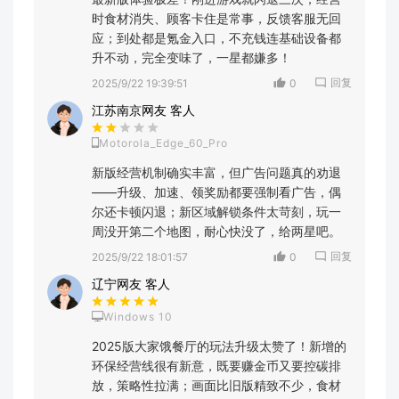
时食材消失、顾客卡住是常事，反馈客服无回
应；到处都是氪金入口，不充钱连基础设备都
升不动，完全变味了，一星都嫌多！
回复
2025/9/22 19:39:51
0
江苏南京网友 客人
Motorola_Edge_60_Pro
新版经营机制确实丰富，但广告问题真的劝退
——升级、加速、领奖励都要强制看广告，偶
尔还卡顿闪退；新区域解锁条件太苛刻，玩一
周没开第二个地图，耐心快没了，给两星吧。
回复
2025/9/22 18:01:57
0
辽宁网友 客人
Windows 10
2025版大家饿餐厅的玩法升级太赞了！新增的
环保经营线很有新意，既要赚金币又要控碳排
放，策略性拉满；画面比旧版精致不少，食材