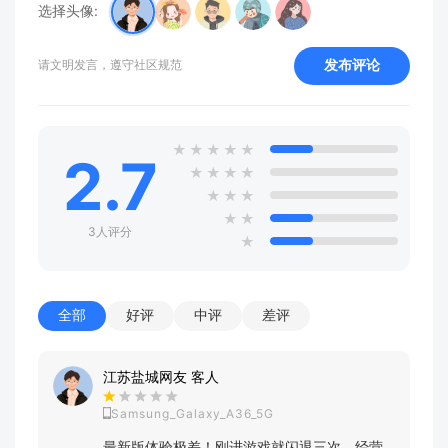
选择头像:
发布评论
请文明发言，遵守社区规范
★
★
★
★
★
2.7
★
★
★
★
★
★
★
★
★
3人评分
★
全部
好评
中评
差评
江苏盐城网友 客人
Samsung_Galaxy_A36_5G
最新版体验极差！刚进游戏就闪退三次，经营