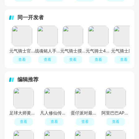
同一开发者
元气骑士官服正版
战魂铭人手游
元气骑士摸摸鱼版本
元气骑士4399游戏盒子版本
元气骑士应用汇版本
查看
查看
查看
查看
查看
编辑推荐
足球大师黄金一代手游
凡人修仙传人界篇手游2026最新版
蛋仔派对最新版
阿里巴巴APP2026官方版
查看
查看
查看
查看