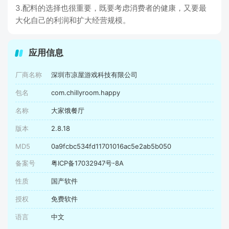
3.配料的选择也很重要，既要考虑消费者的健康，又要最
大化自己的利润和扩大经营规模。
应用信息
厂商名称
深圳市凉屋游戏科技有限公司
包名
com.chillyroom.happy
名称
大家饿餐厅
版本
2.8.18
MD5
0a9fcbc534fd11701016ac5e2ab5b050
备案号
粤ICP备17032947号-8A
性质
国产软件
授权
免费软件
语言
中文