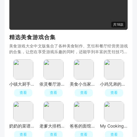
共18款
精选美食游戏合集
美食游戏大全中文版集合了各种美食制作、烹饪和餐厅经营类游戏
的合集，让您在享受游戏乐趣的同时，还能学到丰富的烹饪技巧和
餐饮知识。在这个大全中，您可以体验到从经典的汉堡披萨到异国
风情的寿司咖喱，从简单的三明治到精致的法式大餐等各种美食的
制作过程。不仅如此，您还可以在游戏中扮演餐厅老板，经营自己
的餐厅，吸引更多的顾客，提升餐
小镇大厨手游最新版
依灵餐厅游戏正版安装包
美食小当家官方正版游戏
小鸡兄弟的爆米花店铺无敌版
查看
查看
查看
查看
奶奶的菜谱官方游戏中文版
老爹大排档起锅烧油游戏
爸爸的面馆官方免费版
My Cooking风味美食街钻石999999破解版
查看
查看
查看
查看