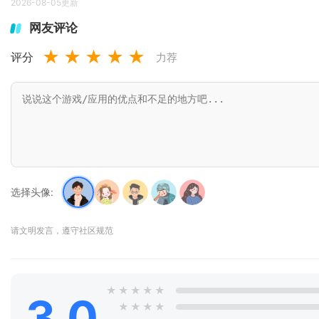
2026-08-05更新
网友评论
★
★
★
★
★
评分
力荐
选择头像:
请文明发言，遵守社区规范
★
★
★
★
★
3.0
★
★
★
★