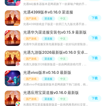
光遇b站服务器版本是网易旗下一款家喻户晓的手机游戏，b站服光遇拥有众多趣味性玩法，玩家可以登录自己的b站
光遇4399版本v0.16.0 渠道服
下载
国产游戏
渠道服
中文
光遇4399游戏盒子版是一款四三九九版光遇手游，渠道服玩法更加丰富，玩家可体验各种浪漫主义冒险游戏元素，
光遇华为渠道服安装包v0.15.9 最新版
下载
国产游戏
渠道服
中文
光遇华为渠道服安装包最新版是一款好玩的冒险游戏，主打陌生人社交，治愈系的画风是游戏的最大亮点，游戏整
光遇九游版2026最新版v0.16.0 安卓版
下载
国产游戏
渠道服
中文
光遇九游版2026最新版是一款由网易游戏代理，基于九游平台发布的独特社交冒险类手机游戏。这款游戏由中国独
光遇vivo版本v0.16.0 最新版
下载
国产游戏
渠道服
中文
光遇vivo手机版最新版本是网易旗下热门游戏，画质精美，温馨治愈，本次为大家介绍的是光遇vivo渠道服版本，
光遇应用宝渠道服v0.16.0 最新版
下载
国产游戏
渠道服
中文
光遇应用宝渠道服最新版是一款画风唯美的社交冒险类游戏，此版本支持QQ、微信和手机号直接登录，非常的方便