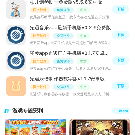
意几钢琴助手免费版v5.5.6安卓版
下载
国产软件
免费软件
中文
意几钢琴助手免费版是一款专为喜欢光遇音乐的用户设计的实用工具，不仅提供了丰富的曲目供用户选择，还提供
光遇音乐app最新手机版v0.2.6免费版
下载
国产软件
免费软件
中文
光遇音乐app最新手机版是全网超热门的光遇弹琴软件工具，里面有许多强大的功能，能实现自动演奏弹琴、手机练
屁琴app光遇官方手机版v0.1.7安卓最新版
下载
国产软件
免费软件
中文
屁琴app光遇官方手机版是一款专为光遇玩家打造的练琴软件，用户可以在里面弹奏各种优美的歌曲，还可以切换成
光遇乐谱制作器数字版v1.1.7安卓版
下载
国产软件
免费软件
中文
光遇乐谱制作器数字版是一款快速用数字的方式制作出光遇乐谱的app，在这里你可以用最简单的方式制作出属于你
游戏专题安利
··· more