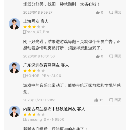
场景分好类，找图一秒就翻到，太省心啦！
回复
2026/6/18 9:59:27
0
上海网友 客人
Poco_X7_Pro
刚下好光遇，结果进游戏每翻三页就弹个全屏广告，正
感动着剧情呢突然打断，烦躁得想删游戏了。
回复
2026/6/18 10:01:56
0
广东深圳教育网网友 客人
HONOR_PRA-AL00
游戏中的音乐非常动听，能够带给玩家放松和愉悦的感
觉。
回复
2023/11/20 11:21:51
15
内蒙古乌兰察布中移铁通网友 客人
samsung_SM-N9500
新版本升级后，玩法更加的有趣了！