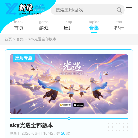
index
game
app
topics
top
首页
游戏
应用
合集
排行
首页
>
合集
> sky光遇全部版本
应用专题
sky光遇全部版本
更新于 2026-06-11 10:42 / 共
26
款