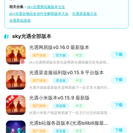
相关合集：
sky光遇测试服版本大全
sky光遇全物品全动作全解锁版本大全
光遇渠道服大全
光遇类似游戏
sky光遇全部版本
光遇网易版v0.16.0 最新版本
下载
国产游戏
官方服
中文
sky光遇网易版安装包是网易光遇国服安装包游戏，这是一款大型精品手游巨著，画风精美，剧情多彩，非常治愈，
光遇渠道服福利版v0.15.9 平台版本
下载
国产游戏
渠道服
中文
光遇升级版最新版本是网易旗下一款非常火爆的社交冒险类游戏，浪漫治愈、轻松休闲，唯美细腻的画风和多样主
光遇小米版本v0.15.9 最新版
下载
国产游戏
渠道服
中文
光遇小米客户端是网易旗下一款主打社交的探索冒险游戏，超大精美地图可自由探索，结识更多游戏好玩，各种神
光遇b站服务器版本(光遇bilibili服最新版本)v0.16.0 安卓版
下载
国产游戏
渠道服
中文