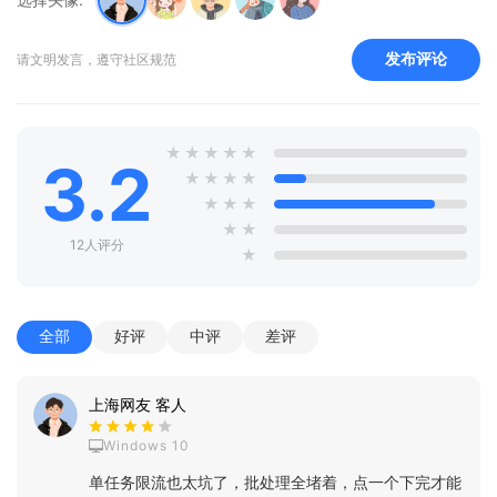
发布评论
请文明发言，遵守社区规范
★
★
★
★
★
3.2
★
★
★
★
★
★
★
★
★
12人评分
★
全部
好评
中评
差评
上海网友 客人
Windows 10
单任务限流也太坑了，批处理全堵着，点一个下完才能