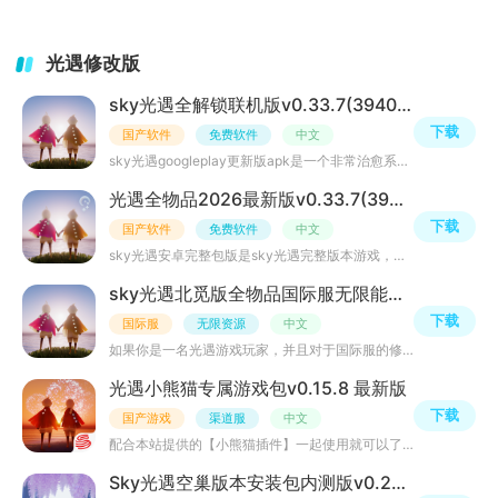
光遇修改版
sky光遇全解锁联机版v0.33.7(394009) 最新版
下载
国产软件
免费软件
中文
sky光遇googleplay更新版apk是一个非常治愈系的音乐冒险游戏，这次为大家带来国际服版本，为很多无法登陆谷
光遇全物品2026最新版v0.33.7(394009) 他人可见
下载
国产软件
免费软件
中文
sky光遇安卓完整包版是sky光遇完整版本游戏，已支持中文，作为网易旗下一款画风温暖的治愈系游戏，在这里你
sky光遇北觅版全物品国际服无限能量0.33.7(394009)最新版
下载
国际服
无限资源
中文
如果你是一名光遇游戏玩家，并且对于国际服的修改版本有所了解的话那么你一定有听说过【光遇全物品北觅】版
光遇小熊猫专属游戏包v0.15.8 最新版
下载
国产游戏
渠道服
中文
配合本站提供的【小熊猫插件】一起使用就可以了，更多版本渠道服大家直接在网盘获取，目前仅支持安卓版，并
Sky光遇空巢版本安装包内测版v0.28.6 (315083)白鸟版