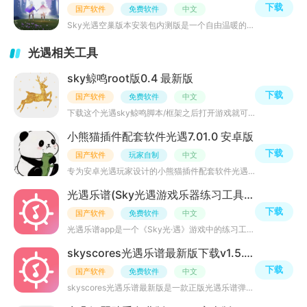
下载
国产软件
免费软件
中文
Sky光遇空巢版本安装包内测版是一个自由温暖的游戏，你将在这里开启一段治愈之旅，一个温暖的社交冒险，你将
光遇相关工具
sky鲸鸣root版0.4 最新版
下载
国产软件
免费软件
中文
下载这个光遇sky鲸鸣脚本/框架之后打开游戏就可以了，游戏版本大家自己在应用商店搜索下载就行了，安卓各个
小熊猫插件配套软件光遇7.01.0 安卓版
下载
国产软件
玩家自制
中文
专为安卓光遇玩家设计的小熊猫插件配套软件光遇7.0，不过需要注意的是，有用户反馈是会被检测到的，功能很多
光遇乐谱(Sky光遇游戏乐器练习工具)v1.5.10最新版
下载
国产软件
免费软件
中文
光遇乐谱app是一个《Sky光·遇》游戏中的练习工具，是陈星汉先生根据《Sky光·遇》游戏进行制作，让你从小白
skyscores光遇乐谱最新版下载v1.5.10安卓正版
下载
国产软件
免费软件
中文
skyscores光遇乐谱最新版是一款正版光遇乐谱弹琴软件，里面拥有各种键盘类型、乐器音效、乐谱同步显示、乐谱